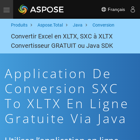
Français
Toggle navigation
Produits
Aspose.Total
Java
Conversion
Convertir Excel en XLTX, SXC à XLTX
Convertisseur GRATUIT ou Java SDK
Application De
Conversion SXC
To XLTX En Ligne
Gratuite Via Java