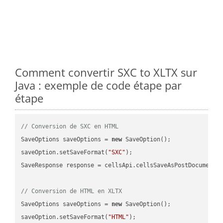
Comment convertir SXC to XLTX sur
Java : exemple de code étape par
étape
// Conversion de SXC en HTML
SaveOptions saveOptions = 
new
 SaveOption();

saveOption.setSaveFormat(
"SXC"
);

SaveResponse response = cellsApi.cellsSaveAsPostDocumentS
// Conversion de HTML en XLTX
SaveOptions saveOptions = 
new
 SaveOption();

saveOption.setSaveFormat(
"HTML"
);
