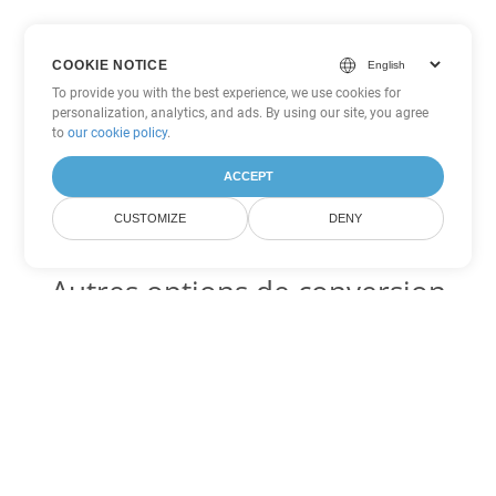
COOKIE NOTICE
To provide you with the best experience, we use cookies for
personalization, analytics, and ads. By using our site, you agree
to
our cookie policy
.
ACCEPT
CUSTOMIZE
DENY
Autres options de conversion
PDF
Convertir WEB en DOC
DOC:
Microsoft Word Binary Format
Convertir WEB en DOT