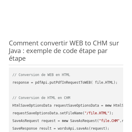
Comment convertir WEB to CHM sur
Java : exemple de code étape par
étape
// Conversion de WEB en HTML
response = pdfApi.putPdfInRequestToWEB( file.HTML);

// Conversion de HTML en CHM
HtmlSaveOptionsData requestSaveOptionsData = 
new
 HtmlSaveO
requestSaveOptionsData.setFileName(
"/file.HTML"
);

SaveAsRequest request = 
new
 SaveAsRequest(
"file.CHM"
,requ