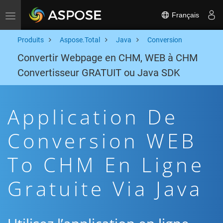
Français
Toggle navigation
Produits
Aspose.Total
Java
Conversion
Convertir Webpage en CHM, WEB à CHM
Convertisseur GRATUIT ou Java SDK
Application De
Conversion WEB
To CHM En Ligne
Gratuite Via Java