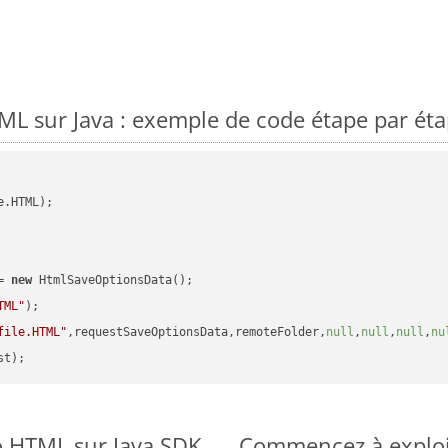
L sur Java : exemple de code étape par ét
.HTML);

= 
new
 HtmlSaveOptionsData();

TML"
);

file.HTML"
,requestSaveOptionsData,remoteFolder,
null
,
null
,
null
,
nu
o HTML sur Java SDK
Commencez à exploit