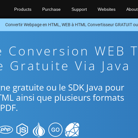
Products
Purchase
Support
Websites
About
Convertir Webpage en HTML, WEB à HTML Convertisseur GRATUIT o
e Conversion WEB 
 Gratuite Via Java
igne gratuite ou le SDK Java pour
TML ainsi que plusieurs formats
PDF.