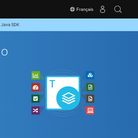
Français
u Java SDK
To