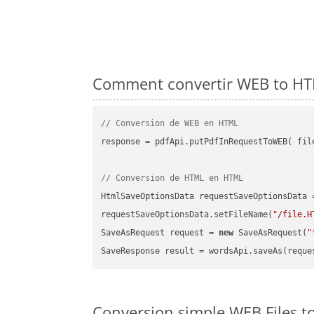
Comment convertir WEB to HTM
// Conversion de WEB en HTML
response = pdfApi.putPdfInRequestToWEB( file
// Conversion de HTML en HTML
HtmlSaveOptionsData requestSaveOptionsData 
requestSaveOptionsData.setFileName(
"/file.H
SaveAsRequest request = 
new
 SaveAsRequest(
"
Conversion simple WEB Files t