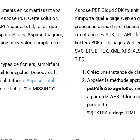
cuments en convertissant vos
Aspose.PDF Cloud SDK fournit d
 Aspose.PDF. Cette solution
n’importe quelle page Web en di
API Aspose.Total, telles que
processus démontré ci-dessus 
spose.Slides, Aspose.Diagram,
directs ou des SDK, les API Cl
une conversion complète de
fichiers PDF et de pages Web 
SVG, EPUB, TEX, XML, XPS, XL
TIFF.
ypes de fichiers, simplifiant
Créez une instance de c
ilité inégalée. Découvrez la
Appelez la méthode app
la plateforme
Aspose.Total
putPdfInStorageToDoc
de
ons de fichier %!s(MISSING)”
à partir de WEB et fourn
paramètre.
%!(EXTRA string=HTML)