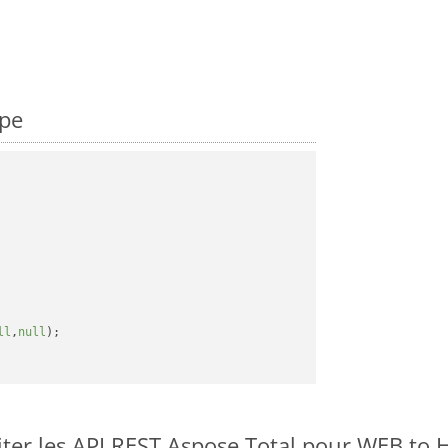
ape
ll
,
null
);

er les API REST Aspose.Total pour WEB to