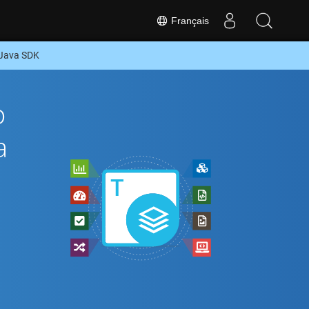
Français
 Java SDK
o
a