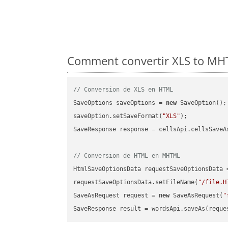
Comment convertir XLS to MHT
// Conversion de XLS en HTML
SaveOptions saveOptions = 
new
 SaveOption();

saveOption.setSaveFormat(
"XLS"
);

SaveResponse response = cellsApi.cellsSaveA
// Conversion de HTML en MHTML
HtmlSaveOptionsData requestSaveOptionsData 
requestSaveOptionsData.setFileName(
"/file.H
SaveAsRequest request = 
new
 SaveAsRequest(
"