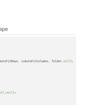
tape
AutoFitRows, isAutoFitColumns, folder,
null
);

ull
,
null
);
