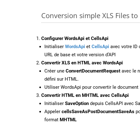
Conversion simple XLS Files t
Configurer WordsApi et CellsApi
Initialiser
WordsApi
et
CellsApi
avec votre ID c
URL de base et votre version d’API
Convertir XLS en HTML avec WordsApi
Créer une
ConvertDocumentRequest
avec le n
défini sur HTML.
Utiliser WordsApi pour convertir le documen
Convertir HTML en MHTML avec CellsApi
Initialiser
SaveOption
depuis CellsAPI avec 
Appeler
cellsSaveAsPostDocumentSaveAs
po
format
MHTML