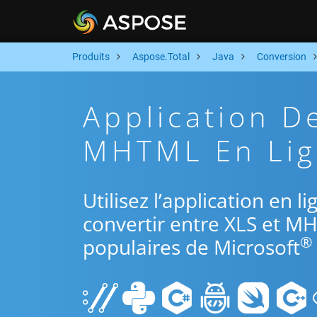
Produits
Aspose.Total
Java
Conversion
Application D
MHTML En Lign
Utilisez l’application en l
convertir entre XLS et M
®
populaires de Microsoft