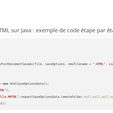
ML sur Java : exemple de code étape par é
sPostDocumentSaveAs(file, saveOptions, newfilename + 
".HTML"
, is
= 
new
 HtmlSaveOptionsData();

TML"
);

file.MHTML"
,requestSaveOptionsData,remoteFolder,
null
,
null
,
null
,
n