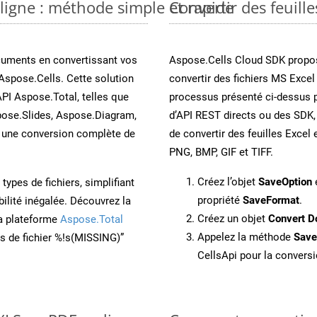
 ligne : méthode simple et rapide
Convertir des feuill
cuments en convertissant vos
Aspose.Cells Cloud SDK propos
Aspose.Cells. Cette solution
convertir des fichiers MS Excel
API Aspose.Total, telles que
processus présenté ci-dessus 
ose.Slides, Aspose.Diagram,
d’API REST directs ou des SDK,
une conversion complète de
de convertir des feuilles Exce
PNG, BMP, GIF et TIFF.
Créez l’objet
SaveOption
e
ypes de fichiers, simplifiant
propriété
SaveFormat
.
ilité inégalée. Découvrez la
Créez un objet
Convert D
la plateforme
Aspose.Total
Appelez la méthode
Sav
ons de fichier %!s(MISSING)”
CellsApi pour la conversi