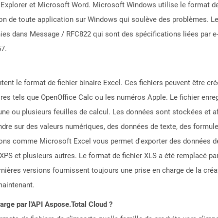
et Explorer et Microsoft Word. Microsoft Windows utilise le format 
tion de toute application sur Windows qui soulève des problèmes. 
nies dans Message / RFC822 qui sont des spécifications liées par e-m
57.
ntent le format de fichier binaire Excel. Ces fichiers peuvent être cr
ires tels que OpenOffice Calc ou les numéros Apple. Le fichier enre
ne ou plusieurs feuilles de calcul. Les données sont stockées et af
tendre sur des valeurs numériques, des données de texte, des formu
ons comme Microsoft Excel vous permet d'exporter des données de 
 et plusieurs autres. Le format de fichier XLS a été remplacé par 
ières versions fournissent toujours une prise en charge de la créati
maintenant.
harge par l'API Aspose.Total Cloud ?