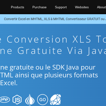
Products
Purchase
Support
Websites
About
Convertir Excel en MHTML, XLS à MHTML Convertisseur GRATUIT ou
e Conversion XLS T
e Gratuite Via Jav
igne gratuite ou le SDK Java pour
HTML ainsi que plusieurs formats
Excel.