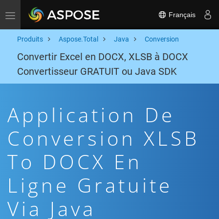
Français
Toggle navigation
Produits
Aspose.Total
Java
Conversion
Convertir Excel en DOCX, XLSB à DOCX
Convertisseur GRATUIT ou Java SDK
Application De
Conversion XLSB
To DOCX En
Ligne Gratuite
Via Java