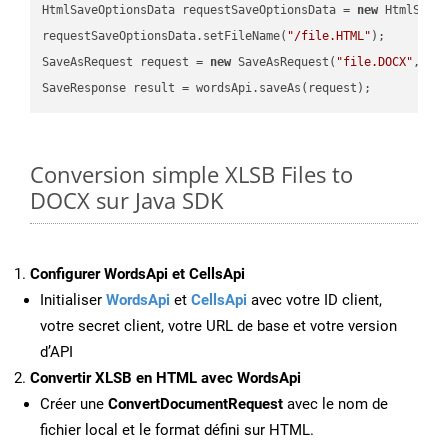
HtmlSaveOptionsData requestSaveOptionsData = 
new
 HtmlSaveO
requestSaveOptionsData.setFileName(
"/file.HTML"
);

SaveAsRequest request = 
new
 SaveAsRequest(
"file.DOCX"
,req
Conversion simple XLSB Files to
DOCX sur Java SDK
Configurer WordsApi et CellsApi
Initialiser
WordsApi
et
CellsApi
avec votre ID client,
votre secret client, votre URL de base et votre version
d’API
Convertir XLSB en HTML avec WordsApi
Créer une
ConvertDocumentRequest
avec le nom de
fichier local et le format défini sur HTML.