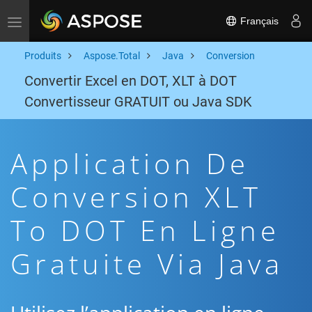
Français
Toggle navigation
Produits
Aspose.Total
Java
Conversion
Convertir Excel en DOT, XLT à DOT
Convertisseur GRATUIT ou Java SDK
Application De
Conversion XLT
To DOT En Ligne
Gratuite Via Java