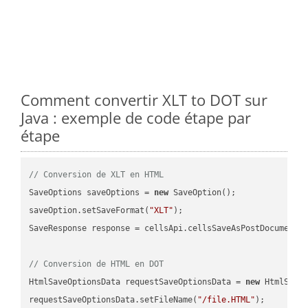
Comment convertir XLT to DOT sur
Java : exemple de code étape par
étape
// Conversion de XLT en HTML
SaveOptions saveOptions = 
new
 SaveOption();

saveOption.setSaveFormat(
"XLT"
);

SaveResponse response = cellsApi.cellsSaveAsPostDocumentS
// Conversion de HTML en DOT
HtmlSaveOptionsData requestSaveOptionsData = 
new
 HtmlSaveO
requestSaveOptionsData.setFileName(
"/file.HTML"
);
