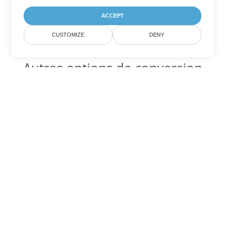
ACCEPT
CUSTOMIZE
DENY
Autres options de conversion
Excel
Convertir XLT en DOC
DOC:
Microsoft Word Binary Format
Convertir XLT en DOT
DOT:
Microsoft Word Template Files
Convertir XLT en DOCX
DOCX:
Office 2007+ Word Document