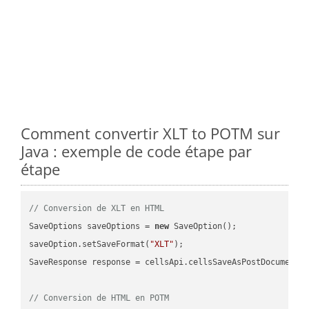
Comment convertir XLT to POTM sur
Java : exemple de code étape par
étape
// Conversion de XLT en HTML
SaveOptions saveOptions = 
new
 SaveOption();

saveOption.setSaveFormat(
"XLT"
);

SaveResponse response = cellsApi.cellsSaveAsPostDocumentS
// Conversion de HTML en POTM