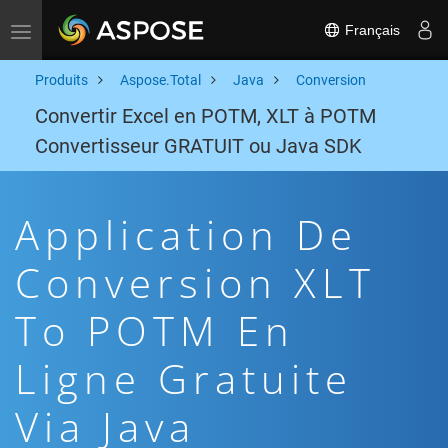
Français
Toggle navigation
Produits
Aspose.Total
Java
Conversion
Convertir Excel en POTM, XLT à POTM
Convertisseur GRATUIT ou Java SDK
Application De
Conversion XLT
To POTM En
Ligne Gratuite
Via Java