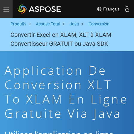
Français
Toggle navigation
Produits
Aspose.Total
Java
Conversion
Convertir Excel en XLAM, XLT à XLAM
Convertisseur GRATUIT ou Java SDK
Application De
Conversion XLT
To XLAM En Ligne
Gratuite Via Java