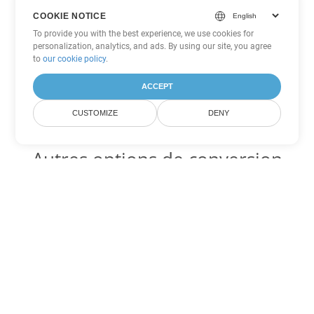
COOKIE NOTICE
To provide you with the best experience, we use cookies for
personalization, analytics, and ads. By using our site, you agree
to
our cookie policy
.
ACCEPT
CUSTOMIZE
DENY
Autres options de conversion
Excel
Convertir XLT en DOC
DOC:
Microsoft Word Binary Format
Convertir XLT en DOT
DOT:
Microsoft Word Template Files