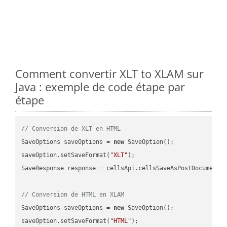
Comment convertir XLT to XLAM sur
Java : exemple de code étape par
étape
// Conversion de XLT en HTML
SaveOptions saveOptions = 
new
 SaveOption();

saveOption.setSaveFormat(
"XLT"
);

SaveResponse response = cellsApi.cellsSaveAsPostDocumentS
// Conversion de HTML en XLAM
SaveOptions saveOptions = 
new
 SaveOption();

saveOption.setSaveFormat(
"HTML"
);
