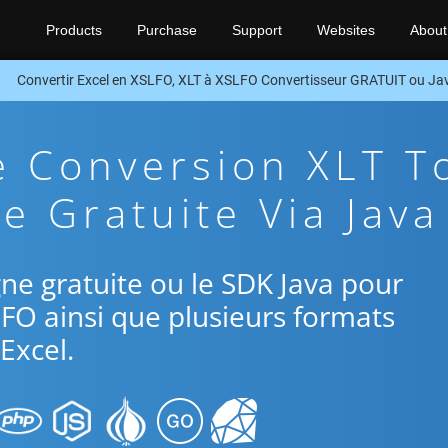
Products
Purchase
Support
Websites
About
Convertir Excel en XSLFO, XLT à XSLFO Convertisseur GRATUIT ou J
e Conversion XLT T
e Gratuite Via Java
igne gratuite ou le SDK Java pour
LFO ainsi que plusieurs formats
Excel.