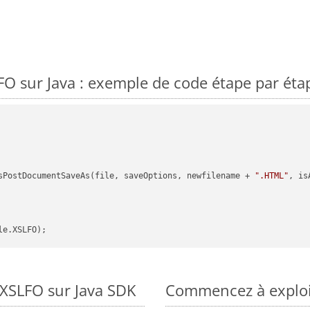
O sur Java : exemple de code étape par éta
sPostDocumentSaveAs(file, saveOptions, newfilename + 
".HTML"
, is
 XSLFO sur Java SDK
Commencez à exploit