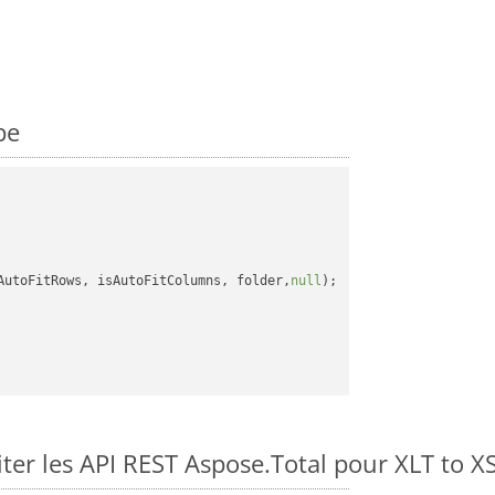
pe
AutoFitRows, isAutoFitColumns, folder,
null
);

er les API REST Aspose.Total pour XLT to X