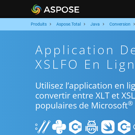
Produits
Aspose.Total
Java
Conversion
Application D
XSLFO En Lign
Utilisez l’application en l
convertir entre XLT et XS
®
populaires de Microsoft