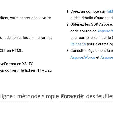
Créez un compte sur
Tab
lient, votre secret client, votre
et des détails d’autorisat
Obtenez les SDK Aspose.
code source de
Aspose.
om de fichier local et le format
pour compiler/utiliser l
Releases
pour d’autres o
t XLT en HTML.
Consultez également la r
Aspose.Words
et
Aspose
aveFormat en XSLFO
ur convertir le fichier HTML au
 ligne : méthode simple et rapide
Convertir des feuill