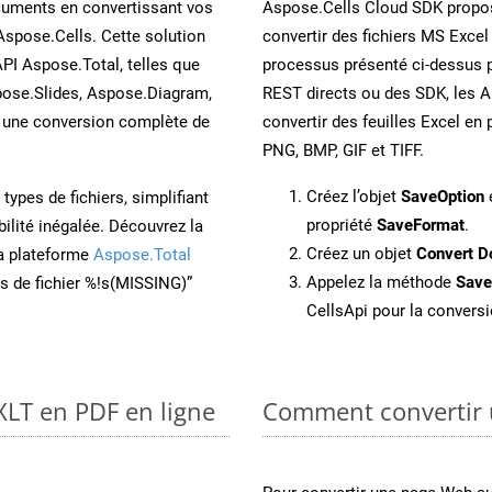
cuments en convertissant vos
Aspose.Cells Cloud SDK propos
Aspose.Cells. Cette solution
convertir des fichiers MS Excel
API Aspose.Total, telles que
processus présenté ci-dessus p
ose.Slides, Aspose.Diagram,
REST directs ou des SDK, les 
une conversion complète de
convertir des feuilles Excel e
PNG, BMP, GIF et TIFF.
Créez l’objet
SaveOption
e
ypes de fichiers, simplifiant
propriété
SaveFormat
.
ilité inégalée. Découvrez la
Créez un objet
Convert D
la plateforme
Aspose.Total
Appelez la méthode
Sav
ons de fichier %!s(MISSING)”
CellsApi pour la conversi
XLT en PDF en ligne
Comment convertir 