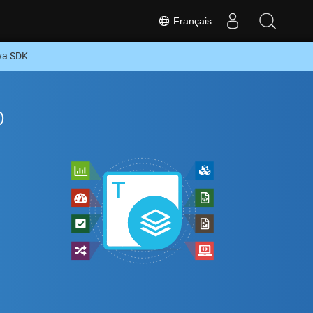
Français
ava SDK
o