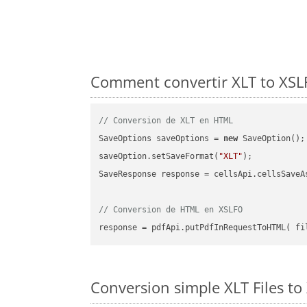
Comment convertir XLT to XSLF
// Conversion de XLT en HTML
SaveOptions saveOptions = 
new
 SaveOption();

saveOption.setSaveFormat(
"XLT"
);

SaveResponse response = cellsApi.cellsSaveA
// Conversion de HTML en XSLFO
Conversion simple XLT Files to