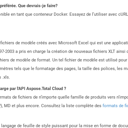
référée. Que devrais-je faire?
ible en tant que conteneur Docker. Essayez de l’utiliser avec cURL
 fichiers de modèle créés avec Microsoft Excel qui est une applicatio
97-2003 a pris en charge la création de nouveaux fichiers XLT ainsi 
chiers de modèle de format. Un tel fichier de modèle est utilisé pou
ètres tels que le formatage des pages, la taille des polices, les ma
 .xls.
harge par l'API Aspose.Total Cloud ?
mats de fichiers de n’importe quelle famille de produits vers n’impo
, MD et plus encore. Consultez la liste complète des
formats de fi
 langage de feuille de style puissant pour la mise en forme de do