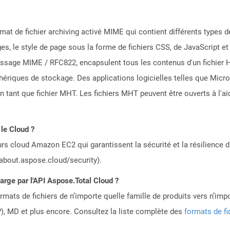
mat de fichier archiving activé MIME qui contient différents types d
ges, le style de page sous la forme de fichiers CSS, de JavaScript e
essage MIME / RFC822, encapsulent tous les contenus d'un fichier H
phériques de stockage. Des applications logicielles telles que Mic
ant que fichier MHT. Les fichiers MHT peuvent être ouverts à l'ai
le Cloud ?
rs cloud Amazon EC2 qui garantissent la sécurité et la résilience du
/about.aspose.cloud/security).
harge par l'API Aspose.Total Cloud ?
mats de fichiers de n’importe quelle famille de produits vers n’impo
, MD et plus encore. Consultez la liste complète des
formats de fi