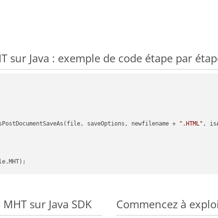
 sur Java : exemple de code étape par étap
sPostDocumentSaveAs(file, saveOptions, newfilename + 
".HTML"
, is
o MHT sur Java SDK
Commencez à exploit