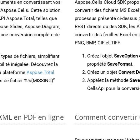
cuments en convertissant vos
Aspose.Cells Cloud SDK propos
 Aspose.Cells. Cette solution
convertir des fichiers MS Excel
API Aspose.Total, telles que
processus présenté ci-dessus p
ose.Slides, Aspose.Diagram,
REST directs ou des SDK, les 
une conversion complète de
convertir des feuilles Excel e
PNG, BMP, GIF et TIFF.
Créez l’objet
SaveOption
e
ypes de fichiers, simplifiant
propriété
SaveFormat
.
ilité inégalée. Découvrez la
Créez un objet
Convert D
la plateforme
Aspose.Total
Appelez la méthode
Sav
ons de fichier %!s(MISSING)”
CellsApi pour la conversi
 XML en PDF en ligne
Comment convertir