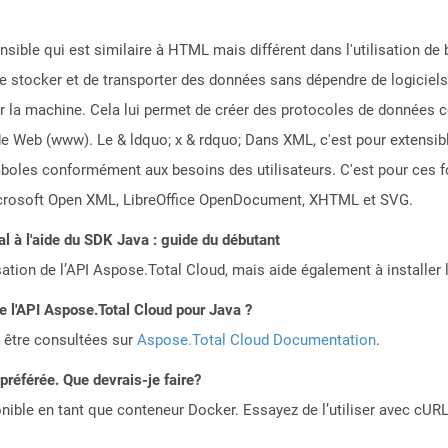
sible qui est similaire à HTML mais différent dans l'utilisation de ba
de stocker et de transporter des données sans dépendre de logiciels 
e par la machine. Cela lui permet de créer des protocoles de donnée
e Web (www). Le & ldquo; x & rdquo; Dans XML, c'est pour extensibl
boles conformément aux besoins des utilisateurs. C'est pour ces 
Microsoft Open XML, LibreOffice OpenDocument, XHTML et SVG.
 à l'aide du SDK Java : guide du débutant
sation de l’API Aspose.Total Cloud, mais aide également à installer 
de l'API Aspose.Total Cloud pour Java ?
 être consultées sur
Aspose.Total Cloud Documentation
.
référée. Que devrais-je faire?
ible en tant que conteneur Docker. Essayez de l’utiliser avec cURL