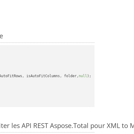
e
AutoFitRows, isAutoFitColumns, folder,
null
);

er les API REST Aspose.Total pour XML to