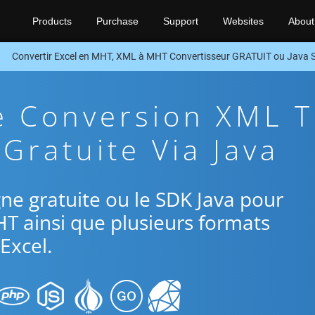
Products
Purchase
Support
Websites
About
Convertir Excel en MHT, XML à MHT Convertisseur GRATUIT ou Java 
e Conversion XML 
Gratuite Via Java
igne gratuite ou le SDK Java pour
HT ainsi que plusieurs formats
Excel.