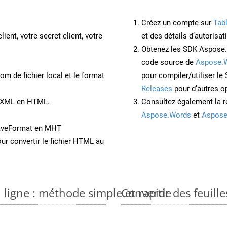
Créez un compte sur
Tab
lient, votre secret client, votre
et des détails d’autorisat
Obtenez les SDK Aspose.
code source de
Aspose.
om de fichier local et le format
pour compiler/utiliser l
Releases
pour d’autres o
t XML en HTML.
Consultez également la r
Aspose.Words
et
Aspose
SaveFormat en MHT
ur convertir le fichier HTML au
n ligne : méthode simple et rapide
Convertir des feuill