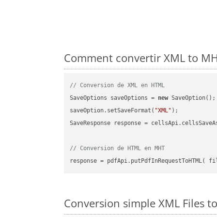
Comment convertir XML to MHT
// Conversion de XML en HTML
SaveOptions saveOptions = 
new
 SaveOption();

saveOption.setSaveFormat(
"XML"
);

SaveResponse response = cellsApi.cellsSaveA
// Conversion de HTML en MHT
Conversion simple XML Files t