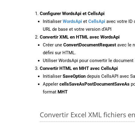
Configurer WordsApi et CellsApi
Initialiser
WordsApi
et
CellsApi
avec votre ID c
URL de base et votre version d’API
Convertir XML en HTML avec WordsApi
Créer une
ConvertDocumentRequest
avec le n
défini sur HTML.
Utiliser WordsApi pour convertir le documen
Convertir HTML en MHT avec CellsApi
Initialiser
SaveOption
depuis CellsAPI avec 
Appeler
cellsSaveAsPostDocumentSaveAs
po
format
MHT
Convertir Excel XML fichiers e