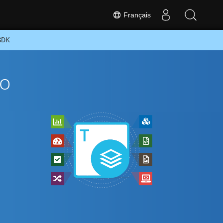
Français
SDK
To