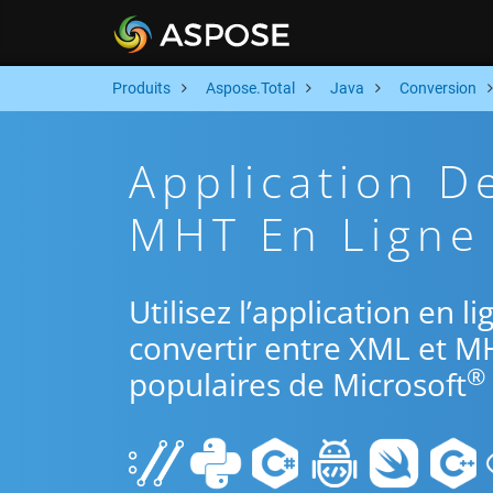
Produits
Aspose.Total
Java
Conversion
Application D
MHT En Ligne 
Utilisez l’application en l
convertir entre XML et M
®
populaires de Microsoft