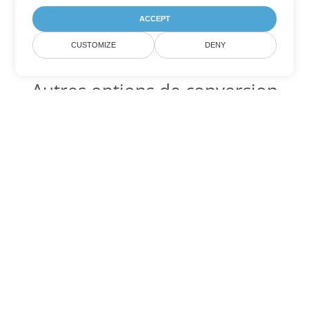
ACCEPT
CUSTOMIZE
DENY
Autres options de conversion
Word
Convertir DOT en DOC
DOC:
Microsoft Word Binary Format
Convertir DOT en DOCX
DOCX:
Office 2007+ Word Document
Convertir DOT en DOCM
DOCM:
Microsoft Word 2007 Marco File