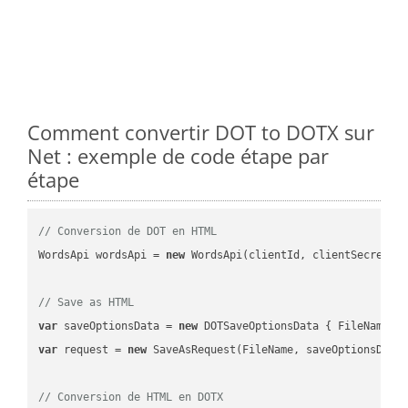
Comment convertir DOT to DOTX sur
Net : exemple de code étape par
étape
// Conversion de DOT en HTML
WordsApi wordsApi = 
new
 WordsApi(clientId, clientSecret);

// Save as HTML
var
 saveOptionsData = 
new
 DOTSaveOptionsData { FileName =
var
 request = 
new
 SaveAsRequest(FileName, saveOptionsData)
// Conversion de HTML en DOTX