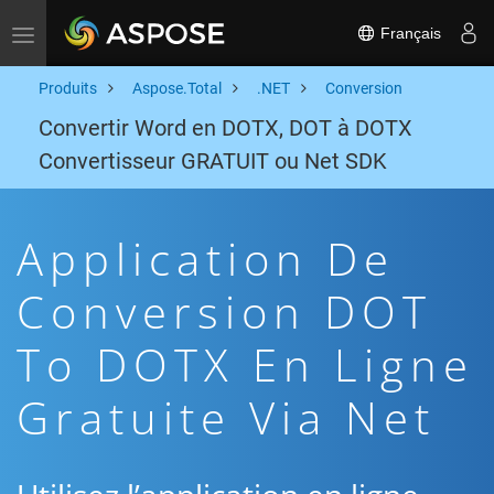
Français
Toggle navigation
Produits
Aspose.Total
.NET
Conversion
Convertir Word en DOTX, DOT à DOTX
Convertisseur GRATUIT ou Net SDK
Application De
Conversion DOT
To DOTX En Ligne
Gratuite Via Net