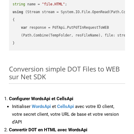
string
 name = 
"file.HTML"
using
 (Stream stream = System.IO.File.OpenRead(Path.Combin
{

var
 response = PdfApi.PutPdfInRequestToWEB

    (Path.Combine(TempFolder, resFileName), file: stream);
Conversion simple DOT Files to WEB
sur Net SDK
Configurer WordsApi et CellsApi
Initialiser
WordsApi
et
CellsApi
avec votre ID client,
votre secret client, votre URL de base et votre version
d’API
Convertir DOT en HTML avec WordsApi