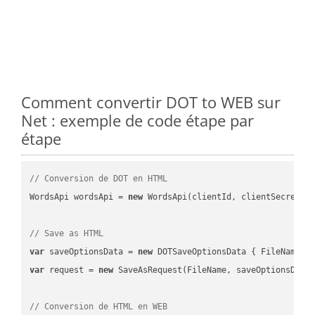
Comment convertir DOT to WEB sur
Net : exemple de code étape par
étape
// Conversion de DOT en HTML
WordsApi wordsApi = 
new
 WordsApi(clientId, clientSecret);

// Save as HTML
var
 saveOptionsData = 
new
 DOTSaveOptionsData { FileName =
var
 request = 
new
 SaveAsRequest(FileName, saveOptionsData)
// Conversion de HTML en WEB