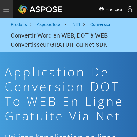
Français
Toggle navigation
Produits
Aspose.Total
.NET
Conversion
Convertir Word en WEB, DOT à WEB
Convertisseur GRATUIT ou Net SDK
Application De
Conversion DOT
To WEB En Ligne
Gratuite Via Net