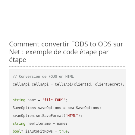
Comment convertir FODS to ODS sur
Net : exemple de code étape par
étape
// Conversion de FODS en HTML
CellsApi cellsApi = CellsApi(clientId, clientSecret);

string
 name = 
"file.FODS"
;

SaveOptions saveOptions = 
new
 SaveOptions;

svaeOption.setSaveFormat(
"HTML"
string
bool
? isAutoFitRows = 
true