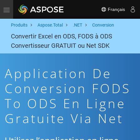
Français
Toggle navigation
Produits
Aspose.Total
.NET
Conversion
Convertir Excel en ODS, FODS à ODS
Convertisseur GRATUIT ou Net SDK
Application De
Conversion FODS
To ODS En Ligne
Gratuite Via Net