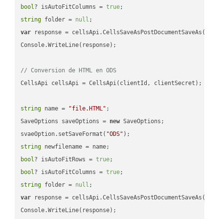
bool
? isAutoFitColumns = 
true
string
 folder = 
null
var
 response = cellsApi.CellsSaveAsPostDocumentSaveAs(name
Console.WriteLine(response);

// Conversion de HTML en ODS
CellsApi cellsApi = CellsApi(clientId, clientSecret);

string
 name = 
"file.HTML"
;

SaveOptions saveOptions = 
new
 SaveOptions;

svaeOption.setSaveFormat(
"ODS"
string
bool
? isAutoFitRows = 
true
bool
? isAutoFitColumns = 
true
string
 folder = 
null
var
 response = cellsApi.CellsSaveAsPostDocumentSaveAs(name