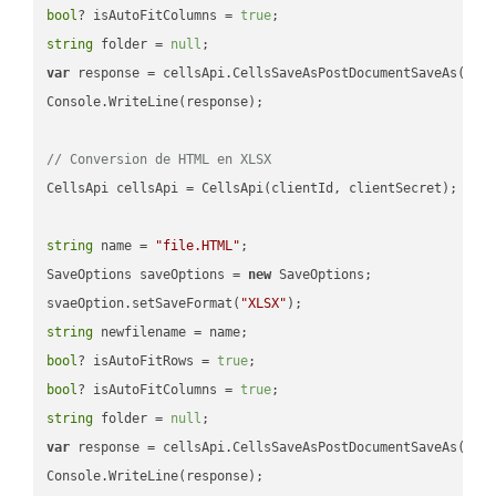
bool
? isAutoFitColumns = 
true
string
 folder = 
null
var
 response = cellsApi.CellsSaveAsPostDocumentSaveAs(name
Console.WriteLine(response);

// Conversion de HTML en XLSX
CellsApi cellsApi = CellsApi(clientId, clientSecret);

string
 name = 
"file.HTML"
;

SaveOptions saveOptions = 
new
 SaveOptions;

svaeOption.setSaveFormat(
"XLSX"
string
bool
? isAutoFitRows = 
true
bool
? isAutoFitColumns = 
true
string
 folder = 
null
var
 response = cellsApi.CellsSaveAsPostDocumentSaveAs(name