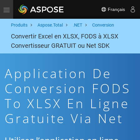
Français
Toggle navigation
Produits
Aspose.Total
.NET
Conversion
Convertir Excel en XLSX, FODS à XLSX
Convertisseur GRATUIT ou Net SDK
Application De
Conversion FODS
To XLSX En Ligne
Gratuite Via Net