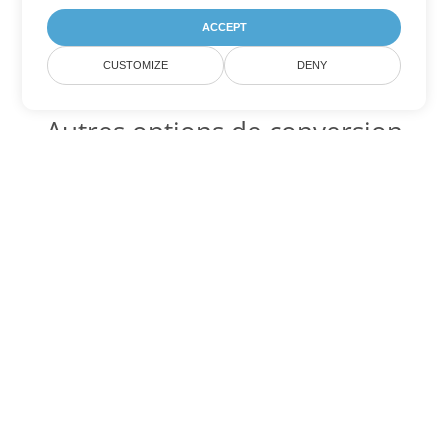
ACCEPT
CUSTOMIZE
DENY
Autres options de conversion
Excel
Convertir FODS en DOC
DOC:
Microsoft Word Binary Format
Convertir FODS en DOT
DOT:
Microsoft Word Template Files
Convertir FODS en DOCX
DOCX:
Office 2007+ Word Document