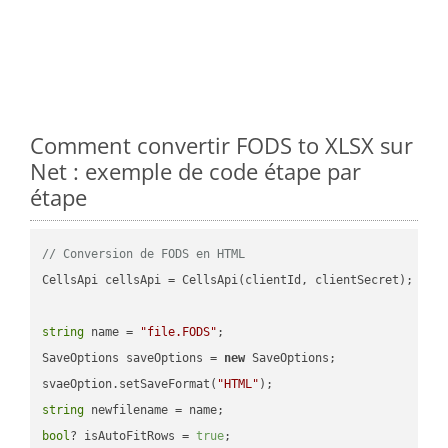
Comment convertir FODS to XLSX sur
Net : exemple de code étape par
étape
// Conversion de FODS en HTML
CellsApi cellsApi = CellsApi(clientId, clientSecret);

string
 name = 
"file.FODS"
;

SaveOptions saveOptions = 
new
 SaveOptions;

svaeOption.setSaveFormat(
"HTML"
string
bool
? isAutoFitRows = 
true