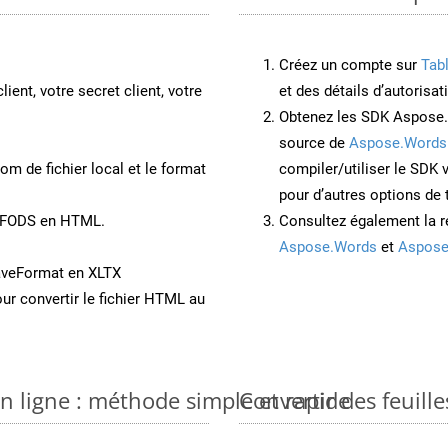
Créez un compte sur
Tab
lient, votre secret client, votre
et des détails d’autorisat
Obtenez les SDK Aspose.
source de
Aspose.Words
om de fichier local et le format
compiler/utiliser le SDK
pour d’autres options de
t FODS en HTML.
Consultez également la r
Aspose.Words
et
Aspose
aveFormat en XLTX
ur convertir le fichier HTML au
en ligne : méthode simple et rapide
Convertir des feuill