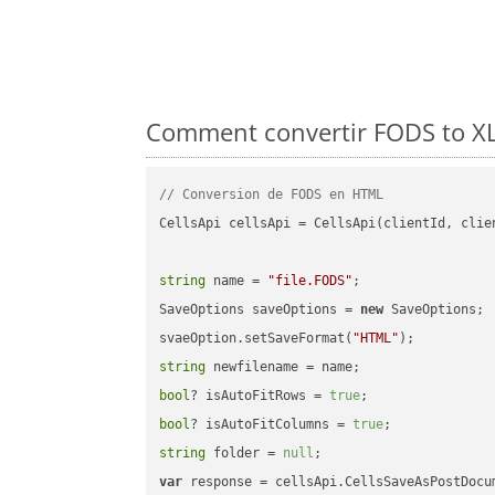
Comment convertir FODS to XLT
// Conversion de FODS en HTML
CellsApi cellsApi = CellsApi(clientId, clien
string
 name = 
"file.FODS"
;

SaveOptions saveOptions = 
new
 SaveOptions;

svaeOption.setSaveFormat(
"HTML"
string
bool
? isAutoFitRows = 
true
bool
? isAutoFitColumns = 
true
string
 folder = 
null
var
 response = cellsApi.CellsSaveAsPostDocu