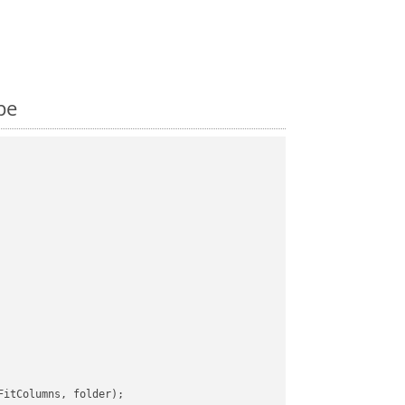
pe
itColumns, folder);
