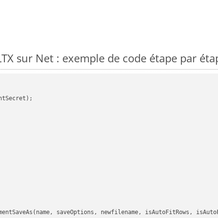
X sur Net : exemple de code étape par éta
tSecret);

mentSaveAs(name, saveOptions, newfilename, isAutoFitRows, isAutoF