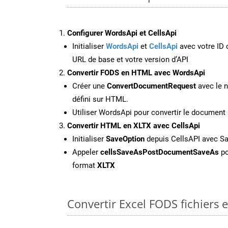
Configurer WordsApi et CellsApi
Initialiser
WordsApi
et
CellsApi
avec votre ID c
URL de base et votre version d’API
Convertir FODS en HTML avec WordsApi
Créer une
ConvertDocumentRequest
avec le n
défini sur HTML.
Utiliser WordsApi pour convertir le documen
Convertir HTML en XLTX avec CellsApi
Initialiser
SaveOption
depuis CellsAPI avec S
Appeler
cellsSaveAsPostDocumentSaveAs
po
format
XLTX
Convertir Excel FODS fichiers 