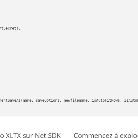
tSecret);

mentSaveAs(name, saveOptions, newfilename, isAutoFitRows, isAutoF
to XLTX sur Net SDK
Commencez à exploit