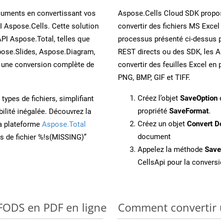
cuments en convertissant vos
Aspose.Cells Cloud SDK propos
I Aspose.Cells. Cette solution
convertir des fichiers MS Excel
API Aspose.Total, telles que
processus présenté ci-dessus p
ose.Slides, Aspose.Diagram,
REST directs ou des SDK, les 
une conversion complète de
convertir des feuilles Excel e
PNG, BMP, GIF et TIFF.
Créez l’objet
SaveOption
e
ypes de fichiers, simplifiant
propriété
SaveFormat
.
ilité inégalée. Découvrez la
Créez un objet
Convert D
la plateforme
Aspose.Total
document
ons de fichier %!s(MISSING)”
Appelez la méthode
Sav
CellsApi pour la conversi
 FODS en PDF en ligne
Comment convertir 