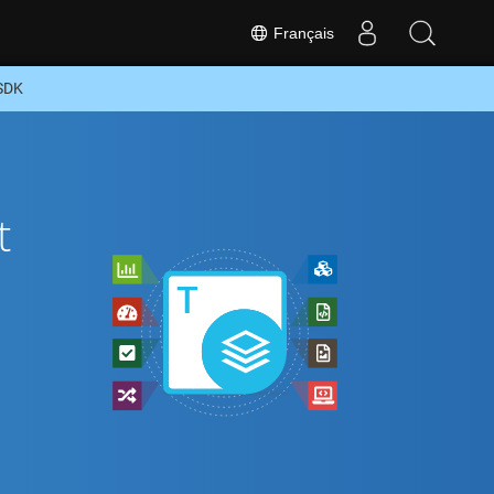
Français
 SDK
t