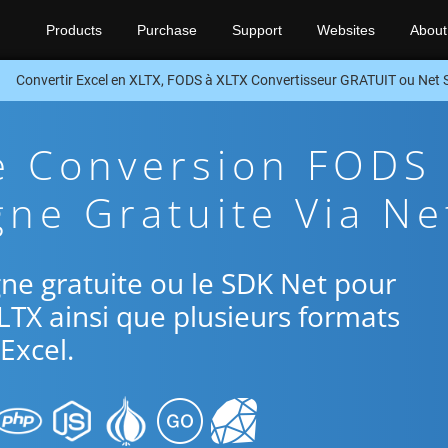
Products
Purchase
Support
Websites
About
Convertir Excel en XLTX, FODS à XLTX Convertisseur GRATUIT ou Net
e Conversion FODS
gne Gratuite Via Ne
ligne gratuite ou le SDK Net pour
LTX ainsi que plusieurs formats
Excel.