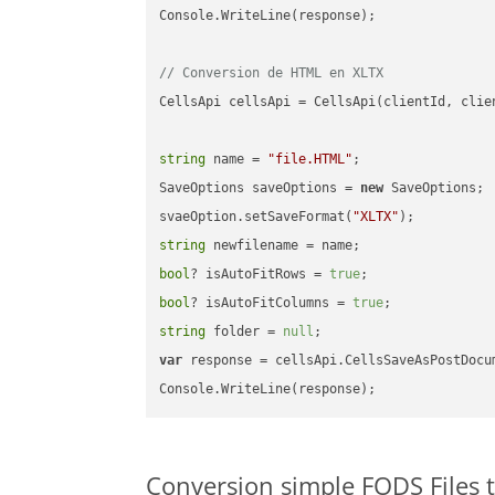
Console.WriteLine(response);

// Conversion de HTML en XLTX
CellsApi cellsApi = CellsApi(clientId, clien
string
 name = 
"file.HTML"
;

SaveOptions saveOptions = 
new
 SaveOptions;

svaeOption.setSaveFormat(
"XLTX"
string
bool
? isAutoFitRows = 
true
bool
? isAutoFitColumns = 
true
string
 folder = 
null
var
 response = cellsApi.CellsSaveAsPostDocu
Conversion simple FODS Files 