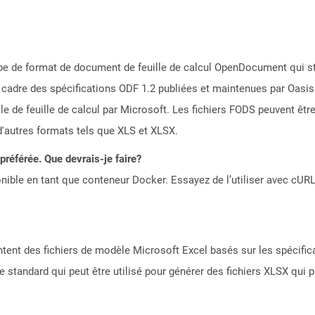
type de format de document de feuille de calcul OpenDocument qui s
 cadre des spécifications ODF 1.2 publiées et maintenues par Oasis
lle de feuille de calcul par Microsoft. Les fichiers FODS peuvent êtr
 d'autres formats tels que XLS et XLSX.
référée. Que devrais-je faire?
ible en tant que conteneur Docker. Essayez de l’utiliser avec cURL
entent des fichiers de modèle Microsoft Excel basés sur les spécific
èle standard qui peut être utilisé pour générer des fichiers XLSX qu