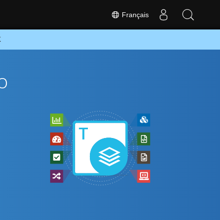
Français
K
o