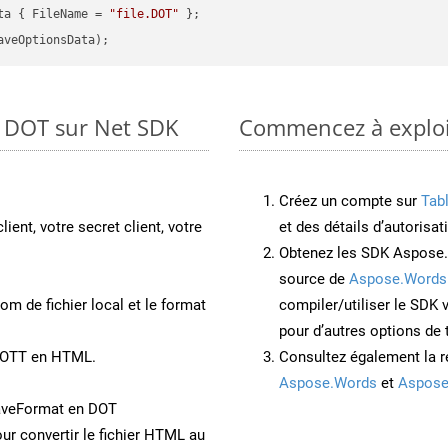
ta { FileName = 
"file.DOT"
o DOT sur Net SDK
Commencez à exploit
Créez un compte sur
Tab
lient, votre secret client, votre
et des détails d’autorisat
Obtenez les SDK Aspose.
source de
Aspose.Words
om de fichier local et le format
compiler/utiliser le SDK
pour d’autres options de
t OTT en HTML.
Consultez également la r
Aspose.Words
et
Aspose
aveFormat en DOT
ur convertir le fichier HTML au