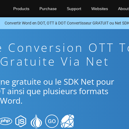
Products
Purchase
Support
Websites
About
Convertir Word en DOT, OTT à DOT Convertisseur GRATUIT ou Net SD
e Conversion OTT T
Gratuite Via Net
ligne gratuite ou le SDK Net pour
T ainsi que plusieurs formats
Word.