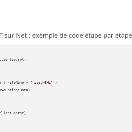
 sur Net : exemple de code étape par étape
clientSecret);

a { FileName = 
"file.HTML"
veOptionsData);

clientSecret);
