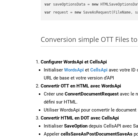
var
 saveOptionsData = 
new
 HTMLSaveOptionsDa
var
 request = 
new
Conversion simple OTT Files t
Configurer WordsApi et CellsApi
Initialiser
WordsApi
et
CellsApi
avec votre ID c
URL de base et votre version d’API
Convertir OTT en HTML avec WordsApi
Créer une
ConvertDocumentRequest
avec le n
défini sur HTML.
Utiliser WordsApi pour convertir le documen
Convertir HTML en DOT avec CellsApi
Initialiser
SaveOption
depuis CellsAPI avec S
Appeler
cellsSaveAsPostDocumentSaveAs
po