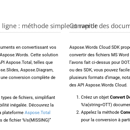
 ligne : méthode simple et rapide
Convertir des docu
cuments en convertissant vos
Aspose.Words Cloud SDK propo
 Aspose.Words. Cette solution
convertir des fichiers MS Word
API Aspose.Total, telles que
l’avons fait ci-dessus pour DOT
se.Slides, Aspose.Diagram,
ou des SDK, vous pouvez facil
une conversion complète de
plusieurs formats d’image, not
des API Aspose.Words Cloud.
Créez un objet
Convert D
ypes de fichiers, simplifiant
%!a(string=OTT) docume
ilité inégalée. Découvrez la
Appelez la méthode
Conv
la plateforme
Aspose.Total
pour la conversion à part
ons de fichier %!s(MISSING)”