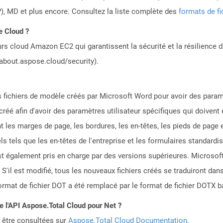
, MD et plus encore. Consultez la liste complète des
formats de fi
e Cloud ?
rs cloud Amazon EC2 qui garantissent la sécurité et la résilience du
/about.aspose.cloud/security).
s fichiers de modèle créés par Microsoft Word pour avoir des param
éé afin d'avoir des paramètres utilisateur spécifiques qui doivent ê
nt les marges de page, les bordures, les en-têtes, les pieds de pag
s tels que les en-têtes de l'entreprise et les formulaires standardi
st également pris en charge par des versions supérieures. Microso
 S'il est modifié, tous les nouveaux fichiers créés se traduiront d
rmat de fichier DOT a été remplacé par le format de fichier DOTX 
de l'API Aspose.Total Cloud pour Net ?
 être consultées sur
Aspose.Total Cloud Documentation
.