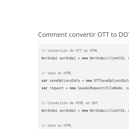
Comment convertir OTT to DOT
// Conversion de OTT en HTML
WordsApi wordsApi = 
new
 WordsApi(clientId, 
// Save as HTML
var
 saveOptionsData = 
new
 OTTSaveOptionsDat
var
 request = 
new
 SaveAsRequest(FileName, sa
// Conversion de HTML en DOT
WordsApi wordsApi = 
new
 WordsApi(clientId, 
// Save as HTML