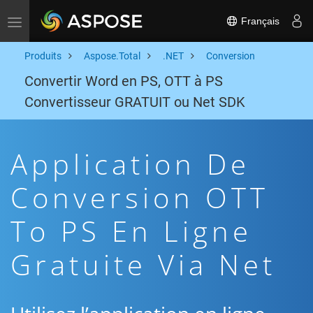
Français
Toggle navigation
Produits
Aspose.Total
.NET
Conversion
Convertir Word en PS, OTT à PS
Convertisseur GRATUIT ou Net SDK
Application De
Conversion OTT
To PS En Ligne
Gratuite Via Net