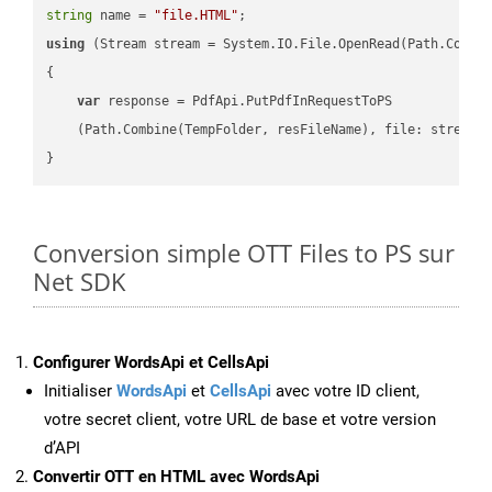
string
 name = 
"file.HTML"
using
 (Stream stream = System.IO.File.OpenRead(Path.Combin
{

var
 response = PdfApi.PutPdfInRequestToPS

    (Path.Combine(TempFolder, resFileName), file: stream);
Conversion simple OTT Files to PS sur
Net SDK
Configurer WordsApi et CellsApi
Initialiser
WordsApi
et
CellsApi
avec votre ID client,
votre secret client, votre URL de base et votre version
d’API
Convertir OTT en HTML avec WordsApi