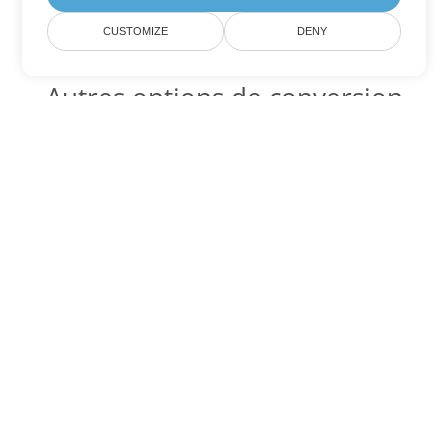
CUSTOMIZE
DENY
Autres options de conversion
Word
Convertir OTT en DOC
DOC:
Microsoft Word Binary Format
Convertir OTT en DOT
DOT:
Microsoft Word Template Files
Convertir OTT en DOCX
DOCX:
Office 2007+ Word Document
Convertir OTT en DOCM
DOCM:
Microsoft Word 2007 Marco File