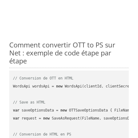
Comment convertir OTT to PS sur
Net : exemple de code étape par
étape
// Conversion de OTT en HTML
WordsApi wordsApi = 
new
 WordsApi(clientId, clientSecret);

// Save as HTML
var
 saveOptionsData = 
new
 OTTSaveOptionsData { FileName =
var
 request = 
new
 SaveAsRequest(FileName, saveOptionsData)
// Conversion de HTML en PS