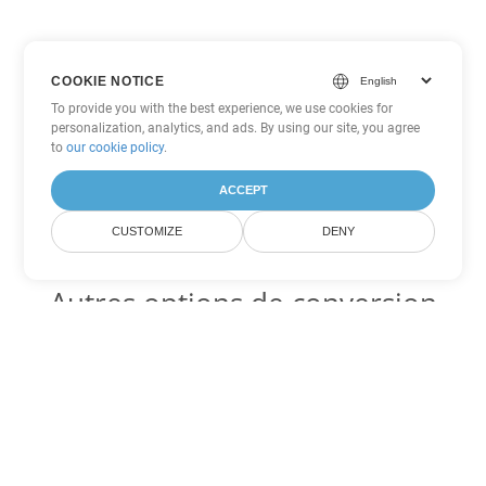
COOKIE NOTICE
To provide you with the best experience, we use cookies for
personalization, analytics, and ads. By using our site, you agree
to
our cookie policy
.
ACCEPT
CUSTOMIZE
DENY
Autres options de conversion
Word
Convertir OTT en DOC
DOC:
Microsoft Word Binary Format
Convertir OTT en DOT