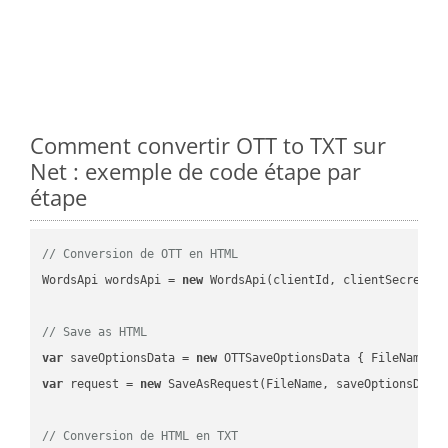
Comment convertir OTT to TXT sur
Net : exemple de code étape par
étape
// Conversion de OTT en HTML
WordsApi wordsApi = 
new
 WordsApi(clientId, clientSecret);

// Save as HTML
var
 saveOptionsData = 
new
 OTTSaveOptionsData { FileName =
var
 request = 
new
 SaveAsRequest(FileName, saveOptionsData)
// Conversion de HTML en TXT