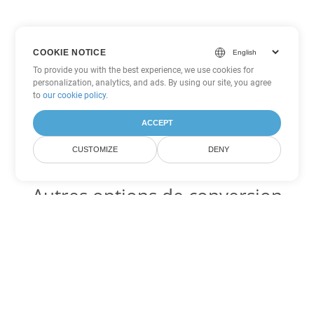
COOKIE NOTICE
To provide you with the best experience, we use cookies for
personalization, analytics, and ads. By using our site, you agree
to
our cookie policy
.
ACCEPT
CUSTOMIZE
DENY
Autres options de conversion
Word
Convertir OTT en DOC
DOC:
Microsoft Word Binary Format
Convertir OTT en DOT