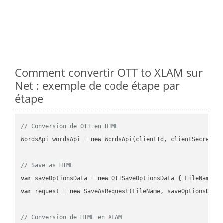
Comment convertir OTT to XLAM sur
Net : exemple de code étape par
étape
// Conversion de OTT en HTML
WordsApi wordsApi = 
new
 WordsApi(clientId, clientSecret);

// Save as HTML
var
 saveOptionsData = 
new
 OTTSaveOptionsData { FileName =
var
 request = 
new
 SaveAsRequest(FileName, saveOptionsData)
// Conversion de HTML en XLAM