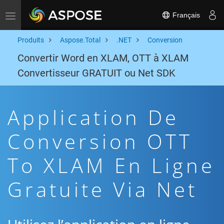
Français
Toggle navigation
Produits
Aspose.Total
.NET
Conversion
Convertir Word en XLAM, OTT à XLAM
Convertisseur GRATUIT ou Net SDK
Application De
Conversion OTT
To XLAM En Ligne
Gratuite Via Net