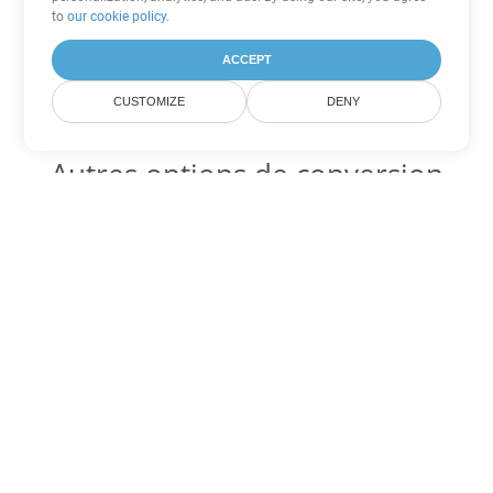
to
our cookie policy
.
ACCEPT
CUSTOMIZE
DENY
Autres options de conversion
PowerPoint
Convertir PPT en DOC
DOC:
Microsoft Word Binary Format
Convertir PPT en DOT
DOT:
Microsoft Word Template Files
Convertir PPT en DOCX
DOCX:
Office 2007+ Word Document