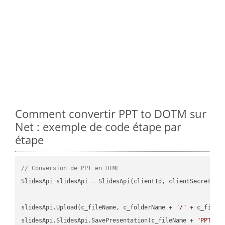
Comment convertir PPT to DOTM sur
Net : exemple de code étape par
étape
// Conversion de PPT en HTML
SlidesApi slidesApi = SlidesApi(clientId, clientSecret);

slidesApi.Upload(c_fileName, c_folderName + 
"/"
 + c_fileNa
slidesApi.SlidesApi.SavePresentation(c_fileName + 
"PPT"
, 