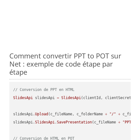
Comment convertir PPT to POT sur
Net : exemple de code étape par
étape
// Conversion de PPT en HTML
SlidesApi
 slidesApi 
=
SlidesApi
(clientId, clientSecret);

slidesApi.
Upload
(c_fileName, c_folderName 
+
"/"
+
 c_fileNa
slidesApi.
SlidesApi
.
SavePresentation
(c_fileName 
+
"PPT"
, 
// Conversion de HTML en POT