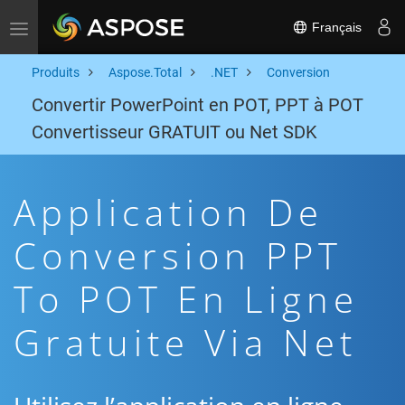
Français
Toggle navigation
Produits
Aspose.Total
.NET
Conversion
Convertir PowerPoint en POT, PPT à POT
Convertisseur GRATUIT ou Net SDK
Application De
Conversion PPT
To POT En Ligne
Gratuite Via Net