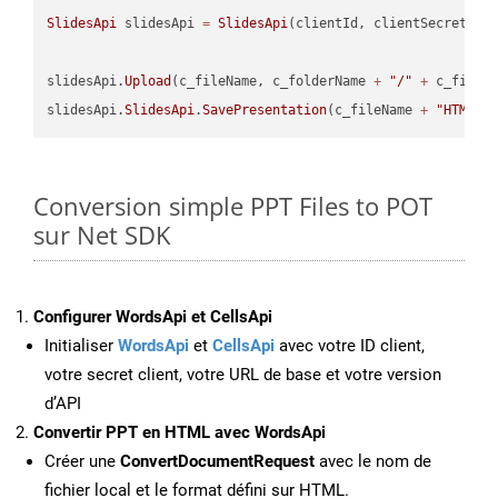
SlidesApi
 slidesApi 
=
SlidesApi
(clientId, clientSecret);

slidesApi.
Upload
(c_fileName, c_folderName 
+
"/"
+
 c_fileNa
slidesApi.
SlidesApi
.
SavePresentation
(c_fileName 
+
"HTML"
,
Conversion simple PPT Files to POT
sur Net SDK
Configurer WordsApi et CellsApi
Initialiser
WordsApi
et
CellsApi
avec votre ID client,
votre secret client, votre URL de base et votre version
d’API
Convertir PPT en HTML avec WordsApi
Créer une
ConvertDocumentRequest
avec le nom de
fichier local et le format défini sur HTML.