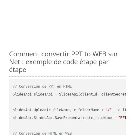
Comment convertir PPT to WEB sur
Net : exemple de code étape par
étape
// Conversion de PPT en HTML
SlidesApi slidesApi = SlidesApi(clientId, clientSecret);

slidesApi.Upload(c_fileName, c_folderName + 
"/"
 + c_fileNa
slidesApi.SlidesApi.SavePresentation(c_fileName + 
"PPT"
, 
// Conversion de HTML en WEB