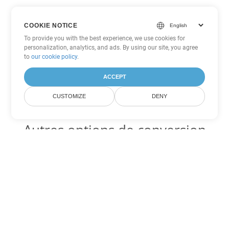
COOKIE NOTICE
To provide you with the best experience, we use cookies for
personalization, analytics, and ads. By using our site, you agree
to
our cookie policy
.
ACCEPT
CUSTOMIZE
DENY
Autres options de conversion
PowerPoint
Convertir PPT en DOC
DOC:
Microsoft Word Binary Format
Convertir PPT en DOT