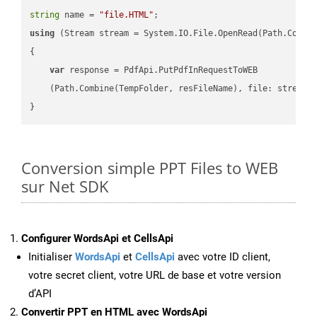
string
 name = 
"file.HTML"
using
 (Stream stream = System.IO.File.OpenRead(Path.Combin
{

var
 response = PdfApi.PutPdfInRequestToWEB

    (Path.Combine(TempFolder, resFileName), file: stream);
Conversion simple PPT Files to WEB
sur Net SDK
Configurer WordsApi et CellsApi
Initialiser
WordsApi
et
CellsApi
avec votre ID client,
votre secret client, votre URL de base et votre version
d’API
Convertir PPT en HTML avec WordsApi