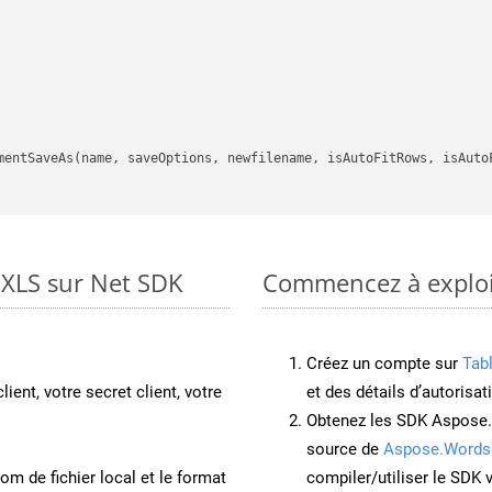
mentSaveAs(name, saveOptions, newfilename, isAutoFitRows, isAutoF
 XLS sur Net SDK
Commencez à exploit
Créez un compte sur
Tab
lient, votre secret client, votre
et des détails d’autorisat
Obtenez les SDK Aspose.
source de
Aspose.Words
om de fichier local et le format
compiler/utiliser le SDK