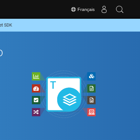
Français
et SDK
o