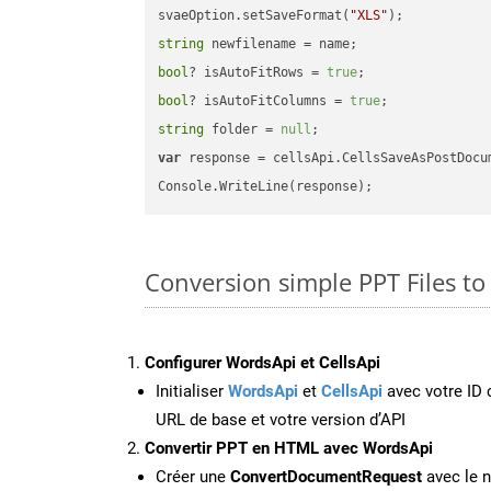
svaeOption.setSaveFormat(
"XLS"
string
bool
? isAutoFitRows = 
true
bool
? isAutoFitColumns = 
true
string
 folder = 
null
var
 response = cellsApi.CellsSaveAsPostDocu
Conversion simple PPT Files to
Configurer WordsApi et CellsApi
Initialiser
WordsApi
et
CellsApi
avec votre ID c
URL de base et votre version d’API
Convertir PPT en HTML avec WordsApi
Créer une
ConvertDocumentRequest
avec le n