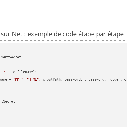
sur Net : exemple de code étape par étape
ientSecret);

 
"/"
 + c_fileName);

Name + 
"PPT"
, 
"HTML"
, c_outPath, password: c_password, folder: c_
tSecret);
