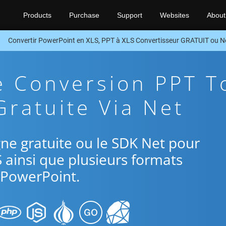
Products
Purchase
Support
Websites
About
Convertir PowerPoint en XLS, PPT à XLS Convertisseur GRATUIT ou N
e Conversion PPT T
Gratuite Via Net
ligne gratuite ou le SDK Net pour
S ainsi que plusieurs formats
PowerPoint.