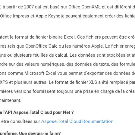
 partir de 2007 qui est basé sur Office OpenXML et est différent de
ffice Impress et Apple Keynote peuvent également créer des fichie
ntent le format de fichier binaire Excel. Ces fichiers peuvent être cr
ires tels que OpenOffice Calc ou les numéros Apple. Le fichier enre
ne ou plusieurs feuilles de calcul. Les données sont stockées et af
tendre sur des valeurs numériques, des données de texte, des formu
ons comme Microsoft Excel vous permet d'exporter des données de 
 et plusieurs autres. Le format de fichier XLS a été remplacé par 
ières versions fournissent toujours une prise en charge de la créati
maintenant.
de l'API Aspose.Total Cloud pour Net ?
 être consultées sur
Aspose.Total Cloud Documentation
.
référée. Que devrais-je faire?