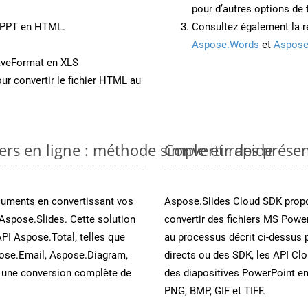
pour d’autres options de
t PPT en HTML.
Consultez également la r
Aspose.Words
et
Aspose
aveFormat en XLS
ur convertir le fichier HTML au
ers en ligne : méthode simple et rapide
Convertir des prése
cuments en convertissant vos
Aspose.Slides Cloud SDK propo
Aspose.Slides. Cette solution
convertir des fichiers MS Power
API Aspose.Total, telles que
au processus décrit ci-dessus 
ose.Email, Aspose.Diagram,
directs ou des SDK, les API Cl
une conversion complète de
des diapositives PowerPoint e
PNG, BMP, GIF et TIFF.