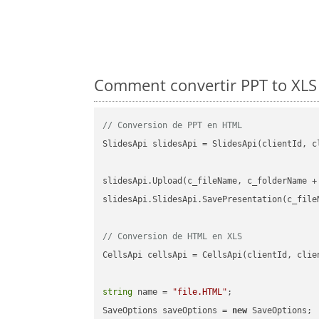
Comment convertir PPT to XLS 
// Conversion de PPT en HTML
SlidesApi slidesApi = SlidesApi(clientId, cl
slidesApi.Upload(c_fileName, c_folderName +
slidesApi.SlidesApi.SavePresentation(c_file
// Conversion de HTML en XLS
CellsApi cellsApi = CellsApi(clientId, clien
string
 name = 
"file.HTML"
;

SaveOptions saveOptions = 
new
 SaveOptions;
