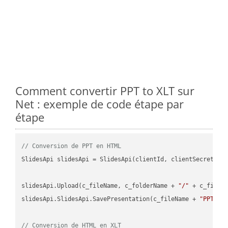
Comment convertir PPT to XLT sur
Net : exemple de code étape par
étape
// Conversion de PPT en HTML
SlidesApi slidesApi = SlidesApi(clientId, clientSecret);

slidesApi.Upload(c_fileName, c_folderName + 
"/"
 + c_fileNa
slidesApi.SlidesApi.SavePresentation(c_fileName + 
"PPT"
, 
// Conversion de HTML en XLT