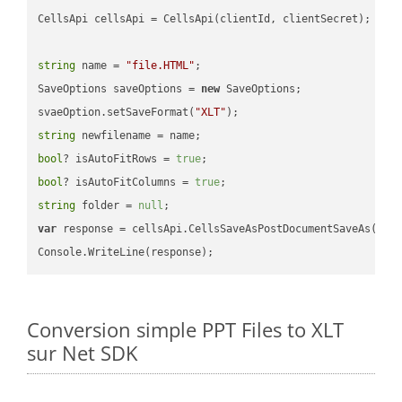
CellsApi cellsApi = CellsApi(clientId, clientSecret);

string
 name = 
"file.HTML"
;

SaveOptions saveOptions = 
new
 SaveOptions;

svaeOption.setSaveFormat(
"XLT"
string
bool
? isAutoFitRows = 
true
bool
? isAutoFitColumns = 
true
string
 folder = 
null
var
 response = cellsApi.CellsSaveAsPostDocumentSaveAs(name
Conversion simple PPT Files to XLT
sur Net SDK