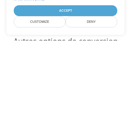
ACCEPT
CUSTOMIZE
DENY
Autres options de conversion
PowerPoint
Convertir PPT en DOC
DOC:
Microsoft Word Binary Format
Convertir PPT en DOT
DOT:
Microsoft Word Template Files
Convertir PPT en DOCX
DOCX:
Office 2007+ Word Document