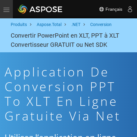
Français
Toggle navigation
Produits
Aspose.Total
.NET
Conversion
Convertir PowerPoint en XLT, PPT à XLT
Convertisseur GRATUIT ou Net SDK
Application De
Conversion PPT
To XLT En Ligne
Gratuite Via Net