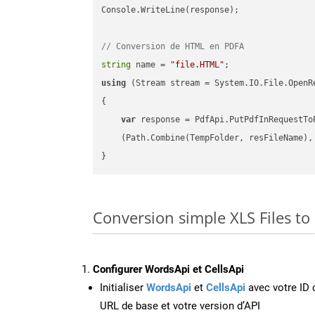
Console.WriteLine(response);

// Conversion de HTML en PDFA
string
 name = 
"file.HTML"
using
 (Stream stream = System.IO.File.OpenR
{

var
 response = PdfApi.PutPdfInRequestToP
    (Path.Combine(TempFolder, resFileName), 
Conversion simple XLS Files t
Configurer WordsApi et CellsApi
Initialiser
WordsApi
et
CellsApi
avec votre ID c
URL de base et votre version d’API