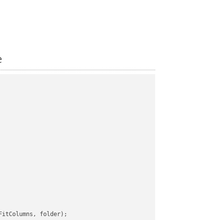
e
itColumns, folder);
