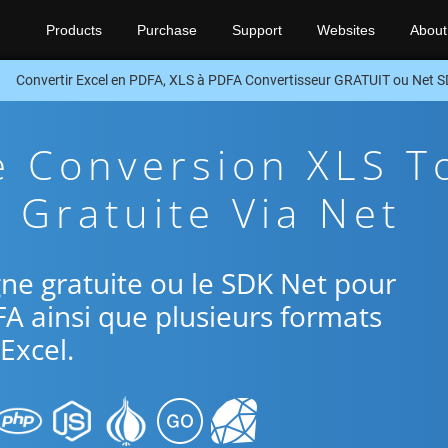
Products
Purchase
Support
Websites
About
Convertir Excel en PDFA, XLS à PDFA Convertisseur GRATUIT ou Net 
e Conversion XLS T
 Gratuite Via Net
ligne gratuite ou le SDK Net pour
FA ainsi que plusieurs formats
Excel.