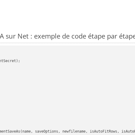
 sur Net : exemple de code étape par étap
tSecret);

mentSaveAs(name, saveOptions, newfilename, isAutoFitRows, isAutoF