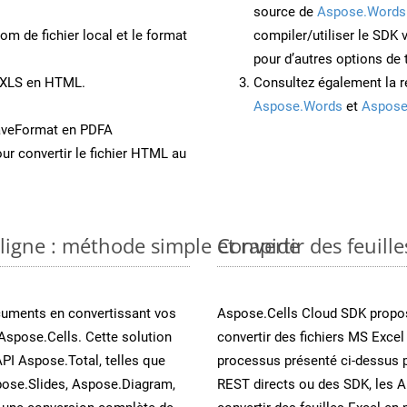
source de
Aspose.Words
om de fichier local et le format
compiler/utiliser le SDK
pour d’autres options de
t XLS en HTML.
Consultez également la r
Aspose.Words
et
Aspose
aveFormat en PDFA
ur convertir le fichier HTML au
 ligne : méthode simple et rapide
Convertir des feuill
cuments en convertissant vos
Aspose.Cells Cloud SDK propos
Aspose.Cells. Cette solution
convertir des fichiers MS Excel
API Aspose.Total, telles que
processus présenté ci-dessus p
ose.Slides, Aspose.Diagram,
REST directs ou des SDK, les 