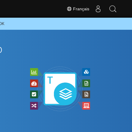
Français
SDK
o