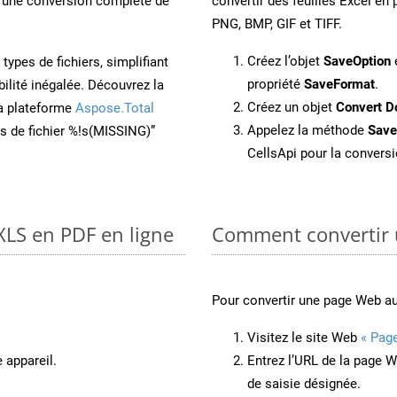
une conversion complète de
convertir des feuilles Excel e
PNG, BMP, GIF et TIFF.
Créez l’objet
SaveOption
e
ypes de fichiers, simplifiant
propriété
SaveFormat
.
ilité inégalée. Découvrez la
Créez un objet
Convert D
la plateforme
Aspose.Total
Appelez la méthode
Sav
ons de fichier %!s(MISSING)”
CellsApi pour la conversi
XLS en PDF en ligne
Comment convertir 
Pour convertir une page Web a
Visitez le site Web
« Pag
 appareil.
Entrez l’URL de la page 
de saisie désignée.