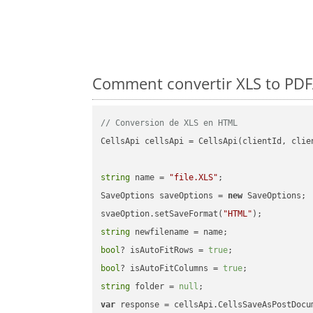
Comment convertir XLS to PDFA
// Conversion de XLS en HTML
CellsApi cellsApi = CellsApi(clientId, clien
string
 name = 
"file.XLS"
;

SaveOptions saveOptions = 
new
 SaveOptions;

svaeOption.setSaveFormat(
"HTML"
string
bool
? isAutoFitRows = 
true
bool
? isAutoFitColumns = 
true
string
 folder = 
null
var
 response = cellsApi.CellsSaveAsPostDocu