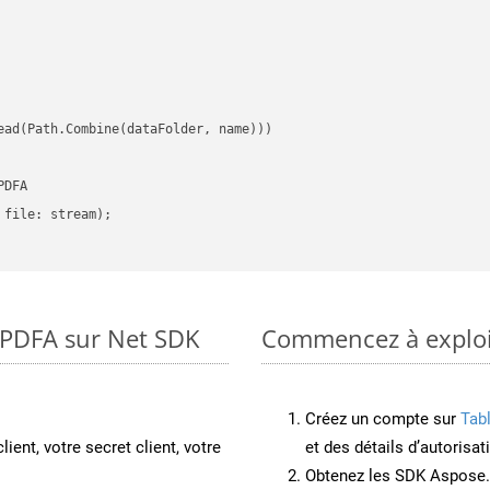
ead(Path.Combine(dataFolder, name)))

DFA

file: stream);

o PDFA sur Net SDK
Commencez à exploit
Créez un compte sur
Tab
lient, votre secret client, votre
et des détails d’autorisat
Obtenez les SDK Aspose.