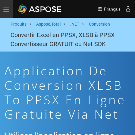
Français
Toggle navigation
Produits
Aspose.Total
.NET
Conversion
Convertir Excel en PPSX, XLSB à PPSX
Convertisseur GRATUIT ou Net SDK
Application De
Conversion XLSB
To PPSX En Ligne
Gratuite Via Net