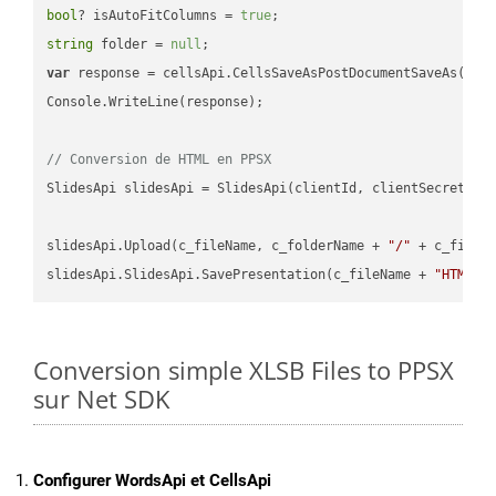
bool
? isAutoFitColumns = 
true
string
 folder = 
null
var
 response = cellsApi.CellsSaveAsPostDocumentSaveAs(name
Console.WriteLine(response);

// Conversion de HTML en PPSX
SlidesApi slidesApi = SlidesApi(clientId, clientSecret);

slidesApi.Upload(c_fileName, c_folderName + 
"/"
 + c_fileNa
slidesApi.SlidesApi.SavePresentation(c_fileName + 
"HTML"
,
Conversion simple XLSB Files to PPSX
sur Net SDK
Configurer WordsApi et CellsApi