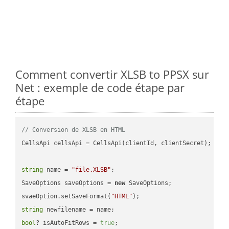
Comment convertir XLSB to PPSX sur
Net : exemple de code étape par
étape
// Conversion de XLSB en HTML
CellsApi cellsApi = CellsApi(clientId, clientSecret);

string
 name = 
"file.XLSB"
;

SaveOptions saveOptions = 
new
 SaveOptions;

svaeOption.setSaveFormat(
"HTML"
string
bool
? isAutoFitRows = 
true