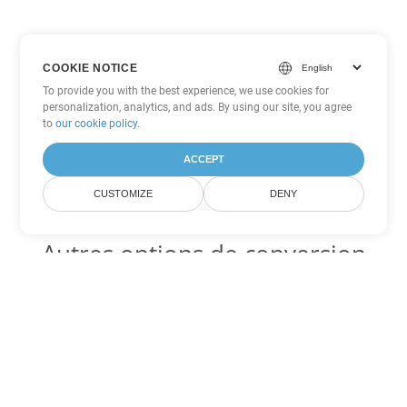
COOKIE NOTICE
To provide you with the best experience, we use cookies for
personalization, analytics, and ads. By using our site, you agree
to
our cookie policy
.
ACCEPT
CUSTOMIZE
DENY
Autres options de conversion
Excel
Convertir XLSB en DOC
DOC:
Microsoft Word Binary Format
Convertir XLSB en DOT