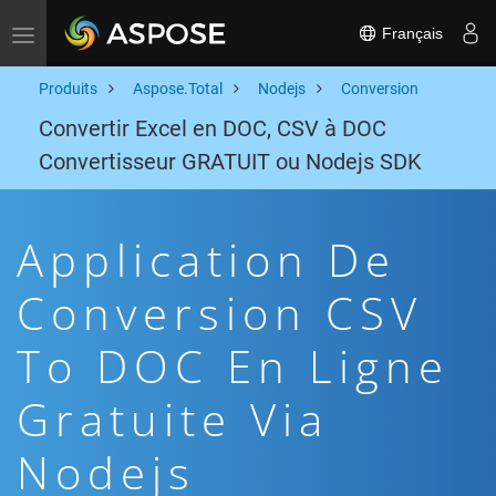
Français
Toggle navigation
Produits
Aspose.Total
Nodejs
Conversion
Convertir Excel en DOC, CSV à DOC
Convertisseur GRATUIT ou Nodejs SDK
Application De
Conversion CSV
To DOC En Ligne
Gratuite Via
Nodejs