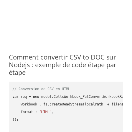
Comment convertir CSV to DOC sur
Nodejs : exemple de code étape par
étape
// Conversion de CSV en HTML
var
 req = 
new
 model.CellsWorkbook_PutConvertWorkbookReques
workbook
 : fs.createReadStream(localPath  + filename 
format
 : 
"HTML"
,

});
