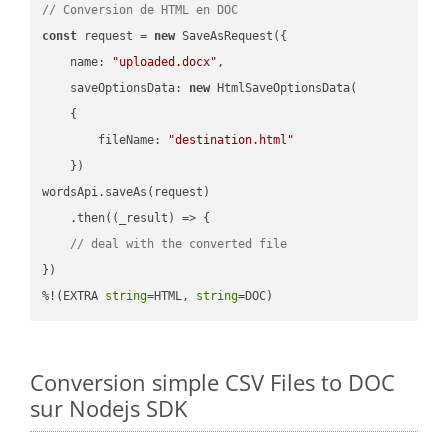
// Conversion de HTML en DOC
const
 request = 
new
 SaveAsRequest({

name
: 
"uploaded.docx"
,

saveOptionsData
: 
new
 HtmlSaveOptionsData(

    {

fileName
: 
"destination.html"
    })

wordsApi.saveAs(request)

    .then(
(
_result
) =>
 {

// deal with the converted file
})

%!(EXTRA 
string
=HTML, 
string
=DOC)
Conversion simple CSV Files to DOC
sur Nodejs SDK