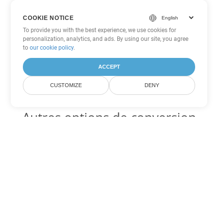
COOKIE NOTICE
To provide you with the best experience, we use cookies for
personalization, analytics, and ads. By using our site, you agree
to
our cookie policy
.
ACCEPT
CUSTOMIZE
DENY
Autres options de conversion
Excel
Convertir CSV en DOC
DOC:
Microsoft Word Binary Format
Convertir CSV en DOT
DOT:
Microsoft Word Template Files