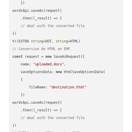
    })

wordsApi.saveAs(request)

    .then(
(
_result
) =>
 {

// deal with the converted file
})

%!(EXTRA 
string
=DOT, 
string
// Conversion de HTML en EMF
const
 request = 
new
 SaveAsRequest({

name
: 
"uploaded.docx"
,

saveOptionsData
: 
new
 HtmlSaveOptionsData(

    {

fileName
: 
"destination.html"
    })

wordsApi.saveAs(request)

    .then(
(
_result
) =>
 {

// deal with the converted file
})
