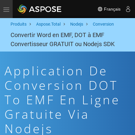
Français
Toggle navigation
Produits
Aspose.Total
Nodejs
Conversion
Convertir Word en EMF, DOT à EMF
Convertisseur GRATUIT ou Nodejs SDK
Application De
Conversion DOT
To EMF En Ligne
Gratuite Via
Nodejs