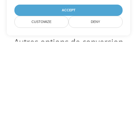
ACCEPT
CUSTOMIZE
DENY
Autres options de conversion
Word
Convertir DOT en DOC
DOC:
Microsoft Word Binary Format
Convertir DOT en DOCX
DOCX:
Office 2007+ Word Document
Convertir DOT en DOCM
DOCM:
Microsoft Word 2007 Marco File