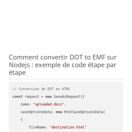
Comment convertir DOT to EMF sur
Nodejs : exemple de code étape par
étape
// Conversion de DOT en HTML
const
 request = 
new
 SaveAsRequest({

name
: 
"uploaded.docx"
,

saveOptionsData
: 
new
 HtmlSaveOptionsData(

    {

fileName
: 
"destination.html"