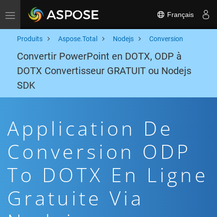
Français
Toggle navigation
Produits
Aspose.Total
Nodejs
Conversion
Convertir PowerPoint en DOTX, ODP à
DOTX Convertisseur GRATUIT ou Nodejs
SDK
Application De
Conversion ODP
To DOTX En Ligne
Gratuite Via