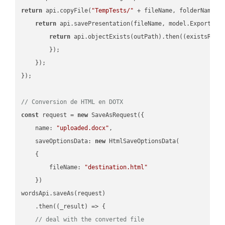
return
 api.copyFile(
"TempTests/"
 + fileName, folderName +
return
 api.savePresentation(fileName, model.ExportFor
return
 api.objectExists(outPath).then(
(
existsResu
        });

    });

});

// Conversion de HTML en DOTX
const
 request = 
new
 SaveAsRequest({

name
: 
"uploaded.docx"
,

saveOptionsData
: 
new
 HtmlSaveOptionsData(

    {

fileName
: 
"destination.html"
    })

wordsApi.saveAs(request)

    .then(
(
_result
) =>
 {

// deal with the converted file