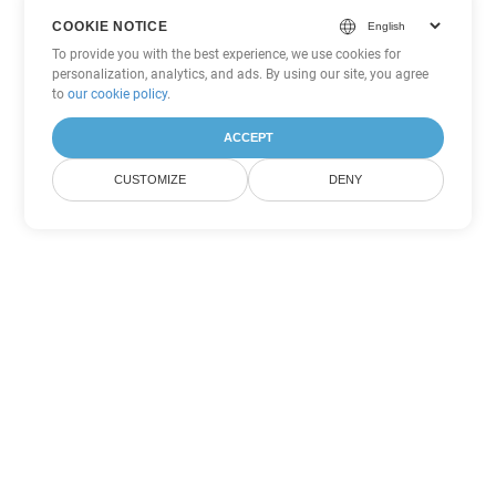
COOKIE NOTICE
To provide you with the best experience, we use cookies for
personalization, analytics, and ads. By using our site, you agree
to
our cookie policy
.
ACCEPT
CUSTOMIZE
DENY
Autres options de conversion
PowerPoint
Convertir ODP en DOC
DOC:
Microsoft Word Binary Format
Convertir ODP en DOT