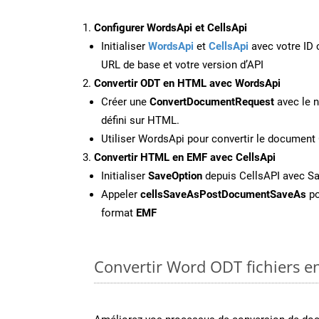
Configurer WordsApi et CellsApi
Initialiser
WordsApi
et
CellsApi
avec votre ID c
URL de base et votre version d’API
Convertir ODT en HTML avec WordsApi
Créer une
ConvertDocumentRequest
avec le n
défini sur HTML.
Utiliser WordsApi pour convertir le documen
Convertir HTML en EMF avec CellsApi
Initialiser
SaveOption
depuis CellsAPI avec S
Appeler
cellsSaveAsPostDocumentSaveAs
po
format
EMF
Convertir Word ODT fichiers en