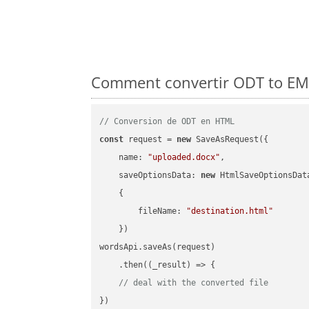
Comment convertir ODT to EMF
// Conversion de ODT en HTML
const
 request = 
new
 SaveAsRequest({

name
: 
"uploaded.docx"
,

saveOptionsData
: 
new
 HtmlSaveOptionsData
    {

fileName
: 
"destination.html"
    })

wordsApi.saveAs(request)

    .then(
(
_result
) =>
 {

// deal with the converted file
})
