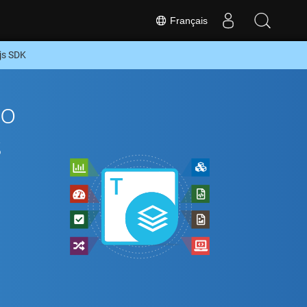
Français
js SDK
To
s