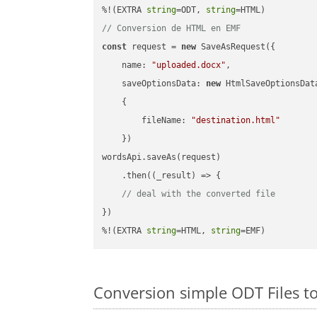
%!(EXTRA 
string
=ODT, 
string
// Conversion de HTML en EMF
const
 request = 
new
 SaveAsRequest({

name
: 
"uploaded.docx"
,

saveOptionsData
: 
new
 HtmlSaveOptionsData
    {

fileName
: 
"destination.html"
    })

wordsApi.saveAs(request)

    .then(
(
_result
) =>
 {

// deal with the converted file
})

%!(EXTRA 
string
=HTML, 
string
=EMF)
Conversion simple ODT Files t