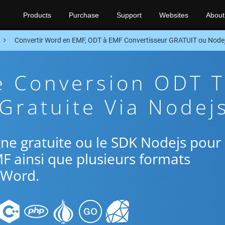
Products
Purchase
Support
Websites
About
Convertir Word en EMF, ODT à EMF Convertisseur GRATUIT ou Node
e Conversion ODT 
Gratuite Via Nodej
ligne gratuite ou le SDK Nodejs pour
F ainsi que plusieurs formats
Word.