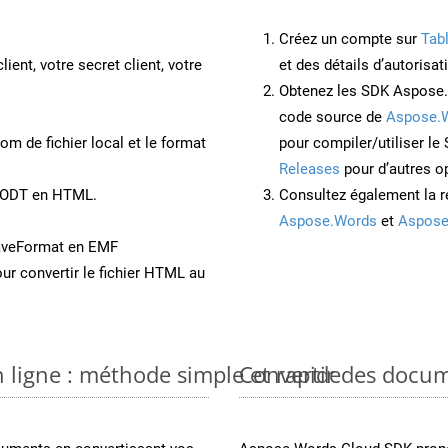
Créez un compte sur
Tab
lient, votre secret client, votre
et des détails d’autorisat
Obtenez les SDK Aspose.
code source de
Aspose.
om de fichier local et le format
pour compiler/utiliser l
Releases
pour d’autres o
t ODT en HTML.
Consultez également la r
Aspose.Words
et
Aspose
aveFormat en EMF
ur convertir le fichier HTML au
 ligne : méthode simple et rapide
Convertir des docu