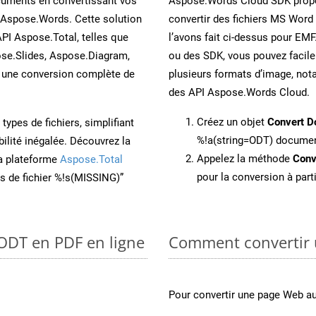
cuments en convertissant vos
Aspose.Words Cloud SDK propo
 Aspose.Words. Cette solution
convertir des fichiers MS Word
API Aspose.Total, telles que
l’avons fait ci-dessus pour EMF
se.Slides, Aspose.Diagram,
ou des SDK, vous pouvez facil
une conversion complète de
plusieurs formats d’image, not
des API Aspose.Words Cloud.
Créez un objet
Convert D
ypes de fichiers, simplifiant
%!a(string=ODT) docume
ilité inégalée. Découvrez la
Appelez la méthode
Conv
la plateforme
Aspose.Total
pour la conversion à part
ons de fichier %!s(MISSING)”
 ODT en PDF en ligne
Comment convertir 
Pour convertir une page Web a