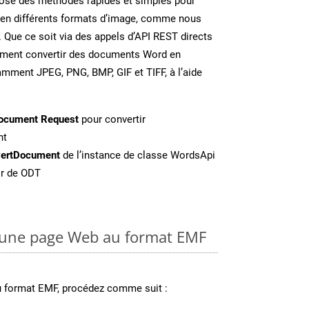
se des méthodes rapides et simples pour
 en différents formats d’image, comme nous
. Que ce soit via des appels d’API REST directs
ement convertir des documents Word en
amment JPEG, PNG, BMP, GIF et TIFF, à l’aide
ocument Request
pour convertir
nt
ertDocument
de l’instance de classe WordsApi
ir de ODT
une page Web au format EMF
u format EMF, procédez comme suit :