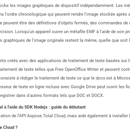
tocke les images graphiques de dispositif indépendamment. Les m
s l'ordre chronologique qui peuvent rendre l'image stockée après an
e peuvent être des définitions d'objets fermés, des commandes de 
écision. Lorsqu'un appareil ouvre un métafile EMF à l'aide de son p
s graphiques de l'image originale restent la même, quelle que soit l
nts créés avec des applications de traitement de texte basées sur 
raitement de texte telles que Free OpenOffice Writer et peuvent cont
consiste à rédiger le traitement de texte ce que le docx est à Micro
seur de texte en ligne incluse avec Google Drive peut ouvrir les fi
nregistrer dans d'autres formats tels que DOC et DOCX.
 à l'aide du SDK Nodejs : guide du débutant
sation de l’API Aspose.Total Cloud, mais aide également à installer 
le Cloud ?