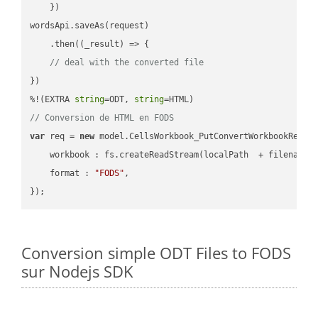
    })

wordsApi.saveAs(request)

    .then(
(
_result
) =>
 {

// deal with the converted file
})

%!(EXTRA 
string
=ODT, 
string
// Conversion de HTML en FODS
var
 req = 
new
 model.CellsWorkbook_PutConvertWorkbookReques
workbook
 : fs.createReadStream(localPath  + filename 
format
 : 
"FODS"
,

Conversion simple ODT Files to FODS
sur Nodejs SDK