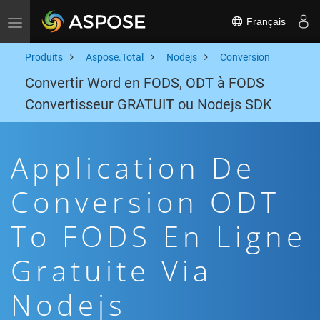
Français
Toggle navigation
Produits
Aspose.Total
Nodejs
Conversion
Convertir Word en FODS, ODT à FODS
Convertisseur GRATUIT ou Nodejs SDK
Application De
Conversion ODT
To FODS En Ligne
Gratuite Via
Nodejs