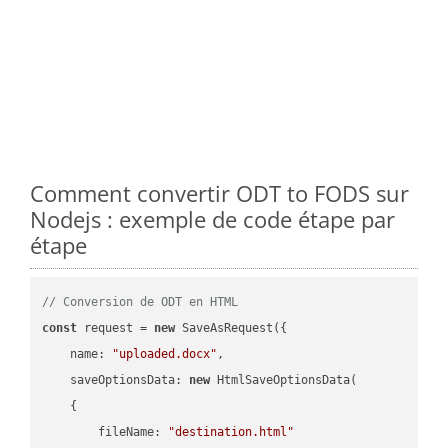
Comment convertir ODT to FODS sur
Nodejs : exemple de code étape par
étape
// Conversion de ODT en HTML
const
 request = 
new
 SaveAsRequest({

name
: 
"uploaded.docx"
,

saveOptionsData
: 
new
 HtmlSaveOptionsData(

    {

fileName
: 
"destination.html"