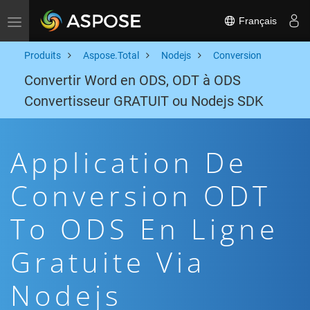
Français
Toggle navigation
Produits
Aspose.Total
Nodejs
Conversion
Convertir Word en ODS, ODT à ODS
Convertisseur GRATUIT ou Nodejs SDK
Application De
Conversion ODT
To ODS En Ligne
Gratuite Via
Nodejs