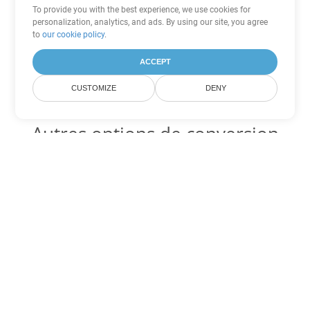
To provide you with the best experience, we use cookies for
personalization, analytics, and ads. By using our site, you agree
to
our cookie policy
.
ACCEPT
CUSTOMIZE
DENY
Autres options de conversion
Word
Convertir ODT en DOC
DOC:
Microsoft Word Binary Format
Convertir ODT en DOT
DOT:
Microsoft Word Template Files
Convertir ODT en DOCX