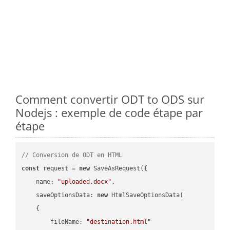
Comment convertir ODT to ODS sur
Nodejs : exemple de code étape par
étape
// Conversion de ODT en HTML
const
 request = 
new
 SaveAsRequest({

name
: 
"uploaded.docx"
,

saveOptionsData
: 
new
 HtmlSaveOptionsData(

    {

fileName
: 
"destination.html"