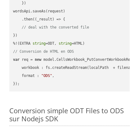
    })

wordsApi.saveAs(request)

    .then(
(
_result
) =>
 {

// deal with the converted file
})

%!(EXTRA 
string
=ODT, 
string
// Conversion de HTML en ODS
var
 req = 
new
 model.CellsWorkbook_PutConvertWorkbookReques
workbook
 : fs.createReadStream(localPath  + filename 
format
 : 
"ODS"
,

Conversion simple ODT Files to ODS
sur Nodejs SDK