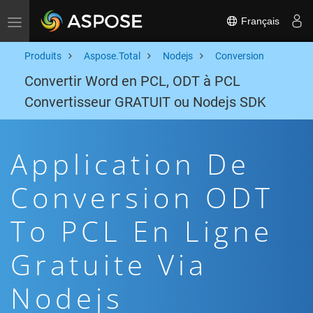
Français
Toggle navigation
Produits
Aspose.Total
Nodejs
Conversion
Convertir Word en PCL, ODT à PCL
Convertisseur GRATUIT ou Nodejs SDK
Application De
Conversion ODT
To PCL En Ligne
Gratuite Via
Nodejs