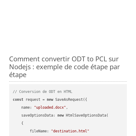
Comment convertir ODT to PCL sur
Nodejs : exemple de code étape par
étape
// Conversion de ODT en HTML
const
 request = 
new
 SaveAsRequest({

name
: 
"uploaded.docx"
,

saveOptionsData
: 
new
 HtmlSaveOptionsData(

    {

fileName
: 
"destination.html"