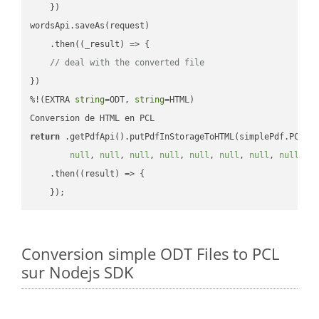
    })

wordsApi.saveAs(request)

    .then(
(
_result
) =>
 {

// deal with the converted file
})

%!(EXTRA 
string
=ODT, 
string
=HTML)

return
 .getPdfApi().putPdfInStorageToHTML(simplePdf.PCL, 
null
, 
null
, 
null
, 
null
, 
null
, 
null
, 
null
, 
null
, 
n
    .then(
(
result
) =>
 {

Conversion simple ODT Files to PCL
sur Nodejs SDK