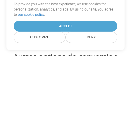
To provide you with the best experience, we use cookies for
personalization, analytics, and ads. By using our site, you agree
to
our cookie policy
.
ACCEPT
CUSTOMIZE
DENY
Autres options de conversion
Word
Convertir ODT en DOC
DOC:
Microsoft Word Binary Format
Convertir ODT en DOT
DOT:
Microsoft Word Template Files
Convertir ODT en DOCX