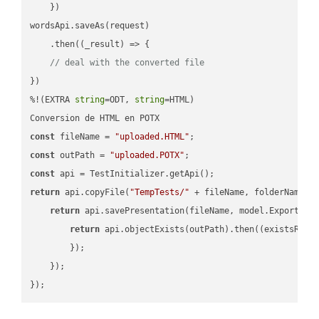
    })

wordsApi.saveAs(request)

    .then(
(
_result
) =>
 {

// deal with the converted file
})

%!(EXTRA 
string
=ODT, 
string
=HTML)

const
 fileName = 
"uploaded.HTML"
const
 outPath = 
"uploaded.POTX"
const
return
 api.copyFile(
"TempTests/"
 + fileName, folderName +
return
 api.savePresentation(fileName, model.ExportFor
return
 api.objectExists(outPath).then(
(
existsResu
        });

    });
