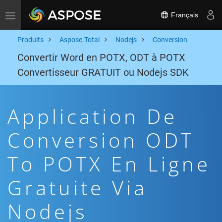
Français
Toggle navigation
Produits
Aspose.Total
Nodejs
Conversion
Convertir Word en POTX, ODT à POTX
Convertisseur GRATUIT ou Nodejs SDK
Application De
Conversion ODT
To POTX En Ligne
Gratuite Via
Nodejs