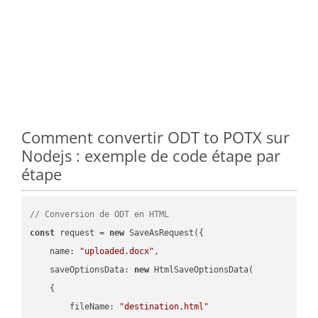
Comment convertir ODT to POTX sur
Nodejs : exemple de code étape par
étape
// Conversion de ODT en HTML
const
 request = 
new
 SaveAsRequest({

name
: 
"uploaded.docx"
,

saveOptionsData
: 
new
 HtmlSaveOptionsData(

    {

fileName
: 
"destination.html"