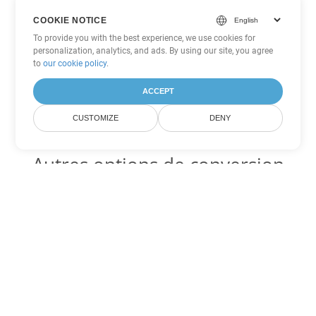
COOKIE NOTICE
To provide you with the best experience, we use cookies for
personalization, analytics, and ads. By using our site, you agree
to
our cookie policy
.
ACCEPT
CUSTOMIZE
DENY
Autres options de conversion
Word
Convertir ODT en DOC
DOC:
Microsoft Word Binary Format
Convertir ODT en DOT
DOT:
Microsoft Word Template Files