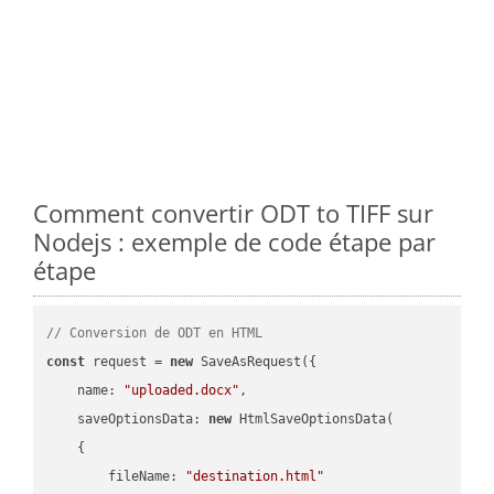
Comment convertir ODT to TIFF sur
Nodejs : exemple de code étape par
étape
// Conversion de ODT en HTML
const
 request = 
new
 SaveAsRequest({

name
: 
"uploaded.docx"
,

saveOptionsData
: 
new
 HtmlSaveOptionsData(

    {

fileName
: 
"destination.html"