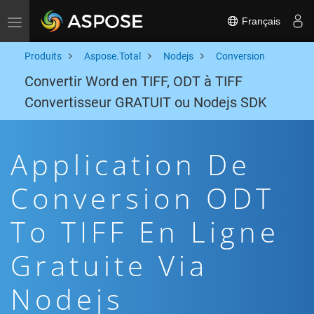
Français
Toggle navigation
Produits
Aspose.Total
Nodejs
Conversion
Convertir Word en TIFF, ODT à TIFF
Convertisseur GRATUIT ou Nodejs SDK
Application De
Conversion ODT
To TIFF En Ligne
Gratuite Via
Nodejs