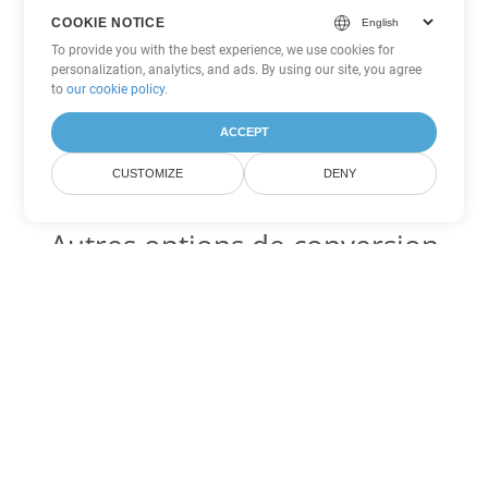
COOKIE NOTICE
To provide you with the best experience, we use cookies for
personalization, analytics, and ads. By using our site, you agree
to
our cookie policy
.
ACCEPT
CUSTOMIZE
DENY
Autres options de conversion
Word
Convertir ODT en DOC
DOC:
Microsoft Word Binary Format
Convertir ODT en DOT
DOT:
Microsoft Word Template Files