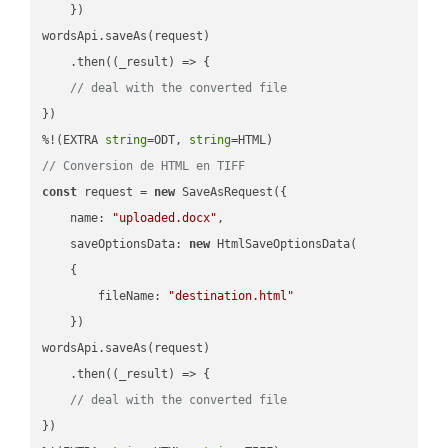
    })

wordsApi.saveAs(request)

    .then(
(
_result
) =>
 {

// deal with the converted file
})

%!(EXTRA 
string
=ODT, 
string
// Conversion de HTML en TIFF
const
 request = 
new
 SaveAsRequest({

name
: 
"uploaded.docx"
,

saveOptionsData
: 
new
 HtmlSaveOptionsData(

    {

fileName
: 
"destination.html"
    })

wordsApi.saveAs(request)

    .then(
(
_result
) =>
 {

// deal with the converted file
})
