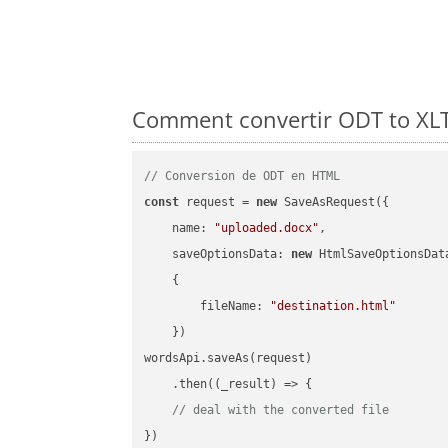
Comment convertir ODT to XLT
// Conversion de ODT en HTML
const
 request = 
new
 SaveAsRequest({

name
: 
"uploaded.docx"
,

saveOptionsData
: 
new
 HtmlSaveOptionsData
    {

fileName
: 
"destination.html"
    })

wordsApi.saveAs(request)

    .then(
(
_result
) =>
 {

// deal with the converted file
})
