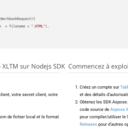
WorkbookRequest({

h  + filename + 
".HTML"
),

o XLTM sur Nodejs SDK
Commencez à exploit
Créez un compte sur
Tab
lient, votre secret client, votre
et des détails d’autorisat
Obtenez les SDK Aspose.
code source de
Aspose.
om de fichier local et le format
pour compiler/utiliser l
Releases
pour d’autres o