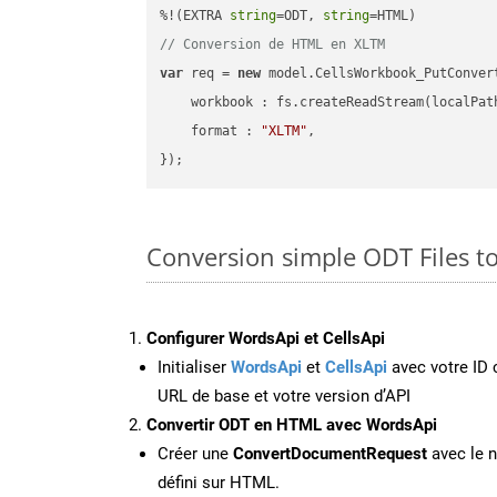
%!(EXTRA 
string
=ODT, 
string
// Conversion de HTML en XLTM
var
 req = 
new
 model.CellsWorkbook_PutConvert
workbook
 : fs.createReadStream(localPat
format
 : 
"XLTM"
,

Conversion simple ODT Files t
Configurer WordsApi et CellsApi
Initialiser
WordsApi
et
CellsApi
avec votre ID c
URL de base et votre version d’API
Convertir ODT en HTML avec WordsApi
Créer une
ConvertDocumentRequest
avec le n
défini sur HTML.