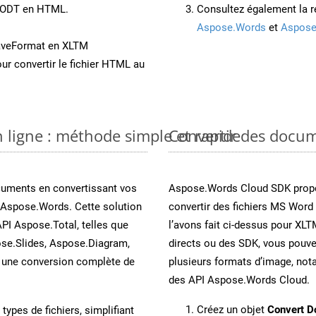
t ODT en HTML.
Consultez également la r
Aspose.Words
et
Aspose
aveFormat en XLTM
ur convertir le fichier HTML au
 ligne : méthode simple et rapide
Convertir des docu
cuments en convertissant vos
Aspose.Words Cloud SDK propo
 Aspose.Words. Cette solution
convertir des fichiers MS Word
API Aspose.Total, telles que
l’avons fait ci-dessus pour XLT
se.Slides, Aspose.Diagram,
directs ou des SDK, vous pouv
une conversion complète de
plusieurs formats d’image, not
des API Aspose.Words Cloud.
Créez un objet
Convert D
ypes de fichiers, simplifiant