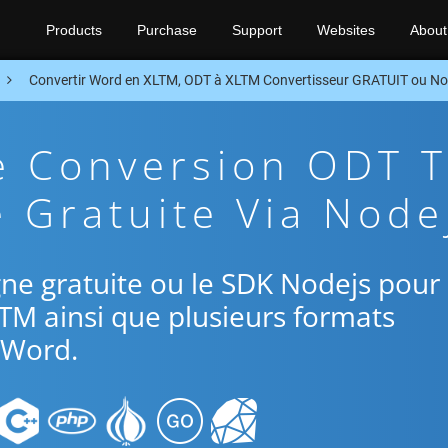
Products
Purchase
Support
Websites
About
Convertir Word en XLTM, ODT à XLTM Convertisseur GRATUIT ou No
e Conversion ODT 
 Gratuite Via Node
ligne gratuite ou le SDK Nodejs pour
TM ainsi que plusieurs formats
Word.