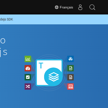
Français
dejs SDK
To
js