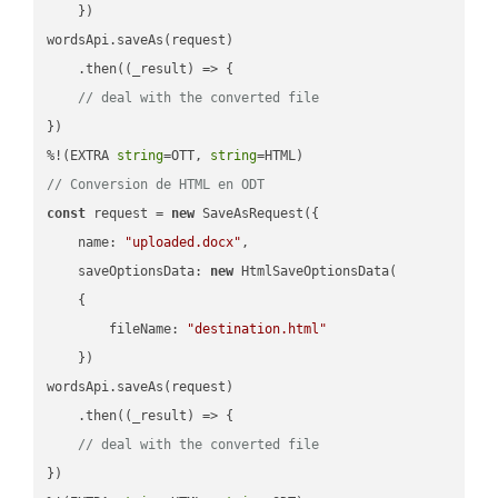
    })

wordsApi.saveAs(request)

    .then(
(
_result
) =>
 {

// deal with the converted file
})

%!(EXTRA 
string
=OTT, 
string
// Conversion de HTML en ODT
const
 request = 
new
 SaveAsRequest({

name
: 
"uploaded.docx"
,

saveOptionsData
: 
new
 HtmlSaveOptionsData(

    {

fileName
: 
"destination.html"
    })

wordsApi.saveAs(request)

    .then(
(
_result
) =>
 {

// deal with the converted file
})
