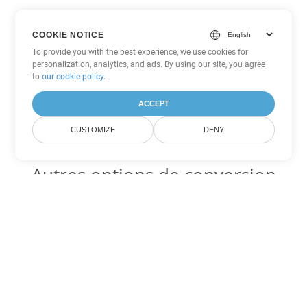
COOKIE NOTICE
To provide you with the best experience, we use cookies for
personalization, analytics, and ads. By using our site, you agree
to
our cookie policy
.
ACCEPT
CUSTOMIZE
DENY
Autres options de conversion
Word
Convertir OTT en DOC
DOC:
Microsoft Word Binary Format
Convertir OTT en DOT