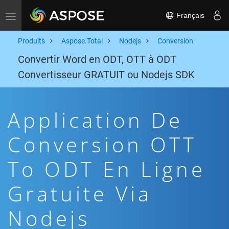
Français
Toggle navigation
Produits
Aspose.Total
Nodejs
Conversion
Convertir Word en ODT, OTT à ODT
Convertisseur GRATUIT ou Nodejs SDK
Application De
Conversion OTT
To ODT En Ligne
Gratuite Via
Nodejs