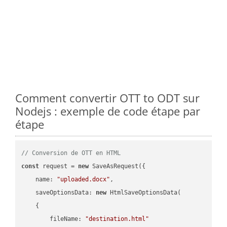
Comment convertir OTT to ODT sur
Nodejs : exemple de code étape par
étape
// Conversion de OTT en HTML
const
 request = 
new
 SaveAsRequest({

name
: 
"uploaded.docx"
,

saveOptionsData
: 
new
 HtmlSaveOptionsData(

    {

fileName
: 
"destination.html"