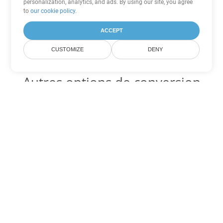
personalization, analytics, and ads. By using our site, you agree
to
our cookie policy
.
ACCEPT
CUSTOMIZE
DENY
Autres options de conversion
Word
Convertir OTT en DOC
DOC:
Microsoft Word Binary Format
Convertir OTT en DOT
DOT:
Microsoft Word Template Files
Convertir OTT en DOCX
DOCX:
Office 2007+ Word Document