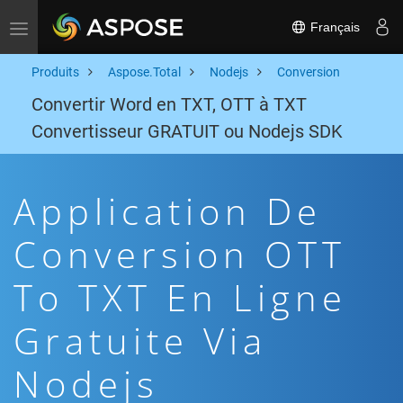
Français
Toggle navigation
Produits
Aspose.Total
Nodejs
Conversion
Convertir Word en TXT, OTT à TXT
Convertisseur GRATUIT ou Nodejs SDK
Application De
Conversion OTT
To TXT En Ligne
Gratuite Via
Nodejs