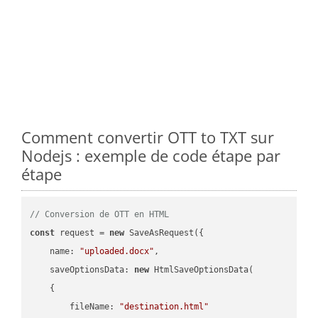
Comment convertir OTT to TXT sur
Nodejs : exemple de code étape par
étape
// Conversion de OTT en HTML
const
 request = 
new
 SaveAsRequest({

name
: 
"uploaded.docx"
,

saveOptionsData
: 
new
 HtmlSaveOptionsData(

    {

fileName
: 
"destination.html"