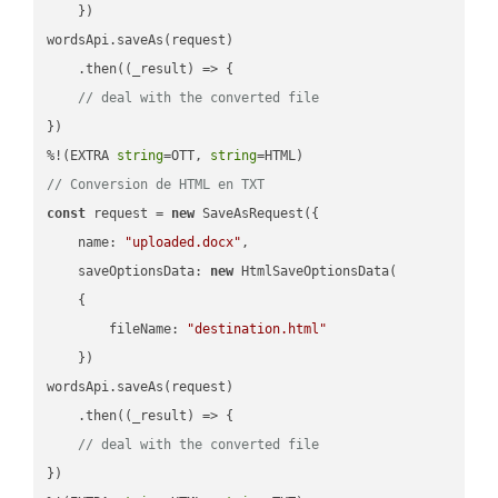
    })

wordsApi.saveAs(request)

    .then(
(
_result
) =>
 {

// deal with the converted file
})

%!(EXTRA 
string
=OTT, 
string
// Conversion de HTML en TXT
const
 request = 
new
 SaveAsRequest({

name
: 
"uploaded.docx"
,

saveOptionsData
: 
new
 HtmlSaveOptionsData(

    {

fileName
: 
"destination.html"
    })

wordsApi.saveAs(request)

    .then(
(
_result
) =>
 {

// deal with the converted file
})
