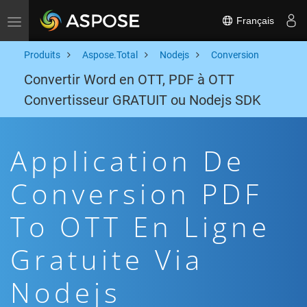
Français
Toggle navigation
Produits
Aspose.Total
Nodejs
Conversion
Convertir Word en OTT, PDF à OTT
Convertisseur GRATUIT ou Nodejs SDK
Application De
Conversion PDF
To OTT En Ligne
Gratuite Via
Nodejs