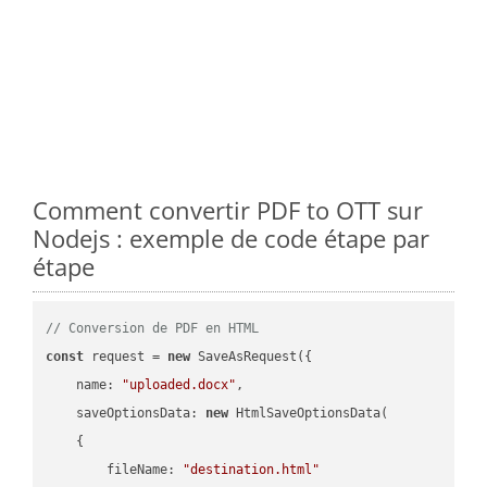
Comment convertir PDF to OTT sur
Nodejs : exemple de code étape par
étape
// Conversion de PDF en HTML
const
 request = 
new
 SaveAsRequest({

name
: 
"uploaded.docx"
,

saveOptionsData
: 
new
 HtmlSaveOptionsData(

    {

fileName
: 
"destination.html"