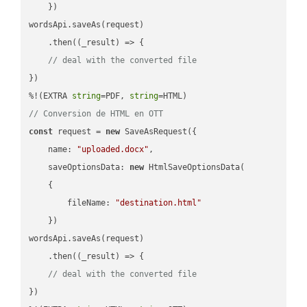
    })

wordsApi.saveAs(request)

    .then(
(
_result
) =>
 {

// deal with the converted file
})

%!(EXTRA 
string
=PDF, 
string
// Conversion de HTML en OTT
const
 request = 
new
 SaveAsRequest({

name
: 
"uploaded.docx"
,

saveOptionsData
: 
new
 HtmlSaveOptionsData(

    {

fileName
: 
"destination.html"
    })

wordsApi.saveAs(request)

    .then(
(
_result
) =>
 {

// deal with the converted file
})
