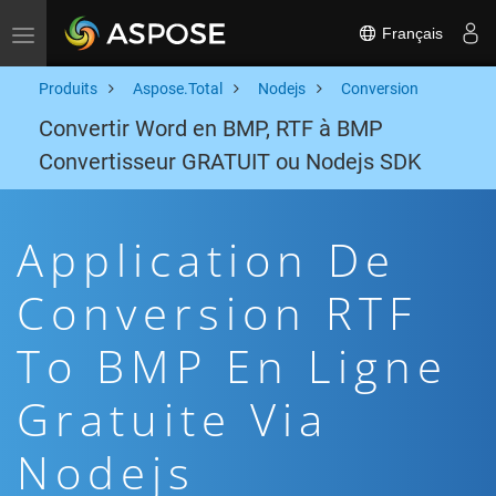
Français
Toggle navigation
Produits
Aspose.Total
Nodejs
Conversion
Convertir Word en BMP, RTF à BMP
Convertisseur GRATUIT ou Nodejs SDK
Application De
Conversion RTF
To BMP En Ligne
Gratuite Via
Nodejs