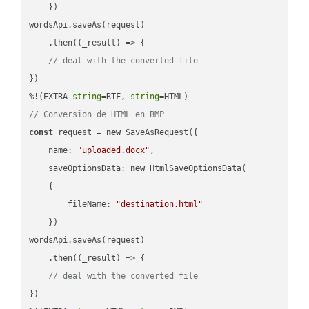
    })

wordsApi.saveAs(request)

    .then(
(
_result
) =>
 {

// deal with the converted file
})

%!(EXTRA 
string
=RTF, 
string
// Conversion de HTML en BMP
const
 request = 
new
 SaveAsRequest({

name
: 
"uploaded.docx"
,

saveOptionsData
: 
new
 HtmlSaveOptionsData(

    {

fileName
: 
"destination.html"
    })

wordsApi.saveAs(request)

    .then(
(
_result
) =>
 {

// deal with the converted file
})
