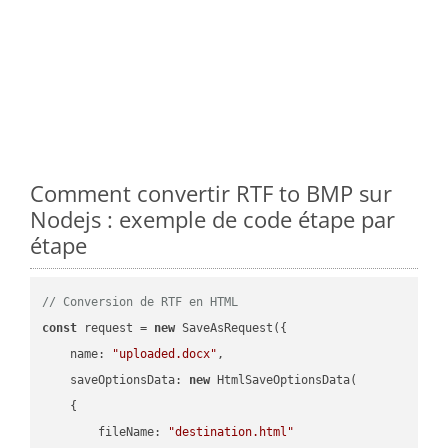
Comment convertir RTF to BMP sur
Nodejs : exemple de code étape par
étape
// Conversion de RTF en HTML
const
 request = 
new
 SaveAsRequest({

name
: 
"uploaded.docx"
,

saveOptionsData
: 
new
 HtmlSaveOptionsData(

    {

fileName
: 
"destination.html"