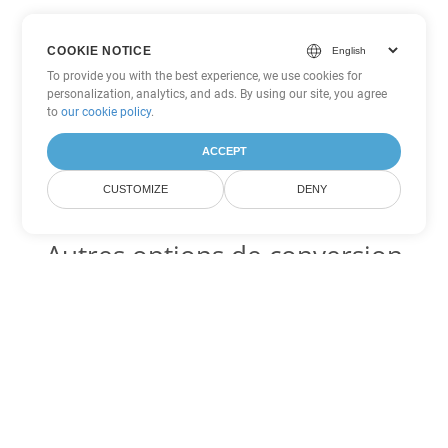
COOKIE NOTICE
To provide you with the best experience, we use cookies for
personalization, analytics, and ads. By using our site, you agree
to
our cookie policy
.
ACCEPT
CUSTOMIZE
DENY
Autres options de conversion
Word
Convertir RTF en DOC
DOC:
Microsoft Word Binary Format
Convertir RTF en DOT