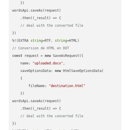
    })

wordsApi.saveAs(request)

    .then(
(
_result
) =>
 {

// deal with the converted file
})

%!(EXTRA 
string
=RTF, 
string
// Conversion de HTML en DOT
const
 request = 
new
 SaveAsRequest({

name
: 
"uploaded.docx"
,

saveOptionsData
: 
new
 HtmlSaveOptionsData(

    {

fileName
: 
"destination.html"
    })

wordsApi.saveAs(request)

    .then(
(
_result
) =>
 {

// deal with the converted file
})
