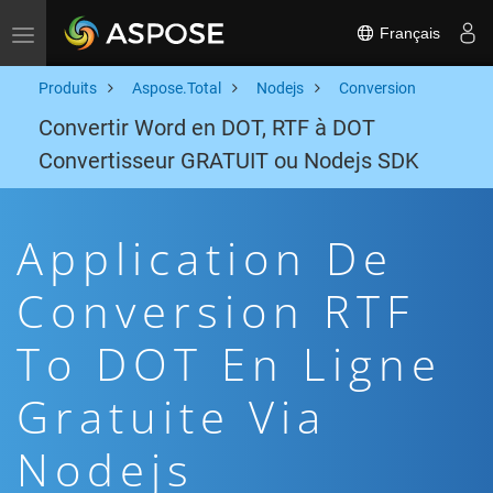
Français
Toggle navigation
Produits
Aspose.Total
Nodejs
Conversion
Convertir Word en DOT, RTF à DOT
Convertisseur GRATUIT ou Nodejs SDK
Application De
Conversion RTF
To DOT En Ligne
Gratuite Via
Nodejs