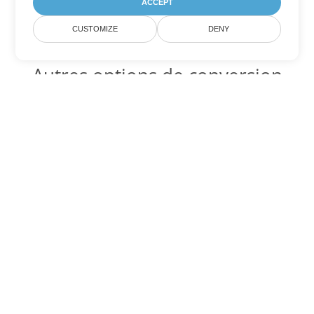
ACCEPT
CUSTOMIZE
DENY
Autres options de conversion
Word
Convertir RTF en DOC
DOC:
Microsoft Word Binary Format
Convertir RTF en DOT
DOT:
Microsoft Word Template Files
Convertir RTF en DOCX
DOCX:
Office 2007+ Word Document
Convertir RTF en DOCM