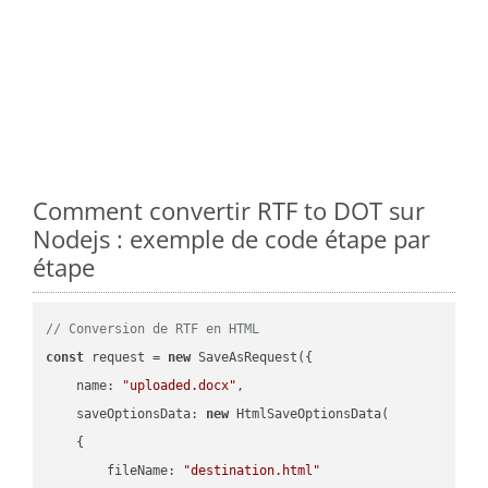
Comment convertir RTF to DOT sur
Nodejs : exemple de code étape par
étape
// Conversion de RTF en HTML
const
 request = 
new
 SaveAsRequest({

name
: 
"uploaded.docx"
,

saveOptionsData
: 
new
 HtmlSaveOptionsData(

    {

fileName
: 
"destination.html"