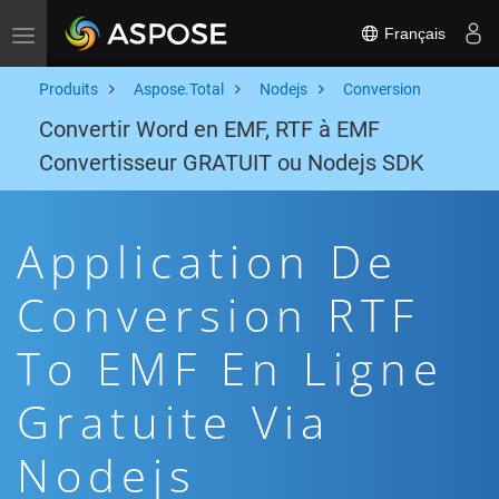
Français
Toggle navigation
Produits
Aspose.Total
Nodejs
Conversion
Convertir Word en EMF, RTF à EMF
Convertisseur GRATUIT ou Nodejs SDK
Application De
Conversion RTF
To EMF En Ligne
Gratuite Via
Nodejs