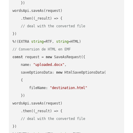
    })

wordsApi.saveAs(request)

    .then(
(
_result
) =>
 {

// deal with the converted file
})

%!(EXTRA 
string
=RTF, 
string
// Conversion de HTML en EMF
const
 request = 
new
 SaveAsRequest({

name
: 
"uploaded.docx"
,

saveOptionsData
: 
new
 HtmlSaveOptionsData(

    {

fileName
: 
"destination.html"
    })

wordsApi.saveAs(request)

    .then(
(
_result
) =>
 {

// deal with the converted file
})
