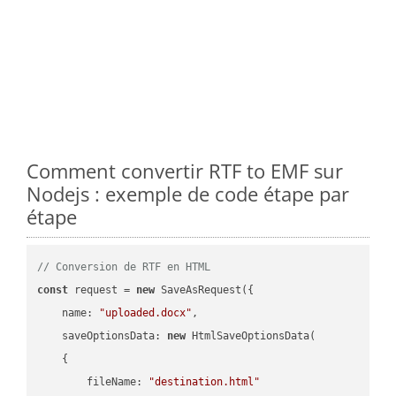
Comment convertir RTF to EMF sur
Nodejs : exemple de code étape par
étape
// Conversion de RTF en HTML
const
 request = 
new
 SaveAsRequest({

name
: 
"uploaded.docx"
,

saveOptionsData
: 
new
 HtmlSaveOptionsData(

    {

fileName
: 
"destination.html"