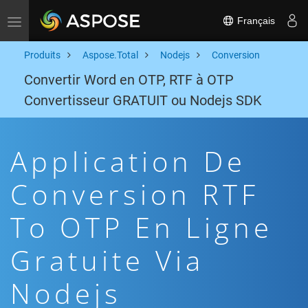
Français
Toggle navigation
Produits
Aspose.Total
Nodejs
Conversion
Convertir Word en OTP, RTF à OTP
Convertisseur GRATUIT ou Nodejs SDK
Application De
Conversion RTF
To OTP En Ligne
Gratuite Via
Nodejs