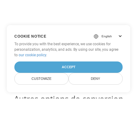
COOKIE NOTICE
To provide you with the best experience, we use cookies for
personalization, analytics, and ads. By using our site, you agree
to
our cookie policy
.
ACCEPT
CUSTOMIZE
DENY
Autres options de conversion
Word
Convertir RTF en DOC
DOC:
Microsoft Word Binary Format