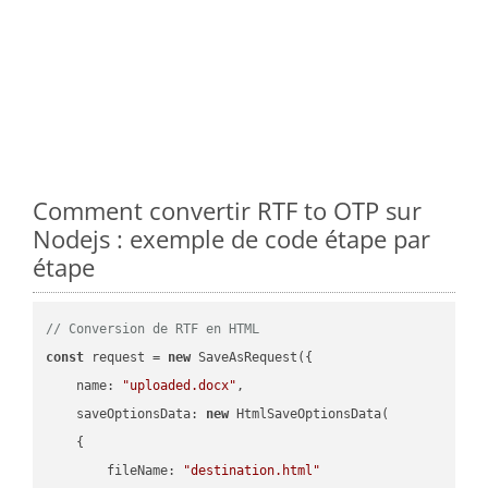
Comment convertir RTF to OTP sur
Nodejs : exemple de code étape par
étape
// Conversion de RTF en HTML
const
 request = 
new
 SaveAsRequest({

name
: 
"uploaded.docx"
,

saveOptionsData
: 
new
 HtmlSaveOptionsData(

    {

fileName
: 
"destination.html"