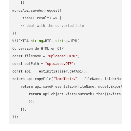
    })

wordsApi.saveAs(request)

    .then(
(
_result
) =>
 {

// deal with the converted file
})

%!(EXTRA 
string
=RTF, 
string
=HTML)

const
 fileName = 
"uploaded.HTML"
const
 outPath = 
"uploaded.OTP"
const
return
 api.copyFile(
"TempTests/"
 + fileName, folderName +
return
 api.savePresentation(fileName, model.ExportFor
return
 api.objectExists(outPath).then(
(
existsResu
        });

    });
