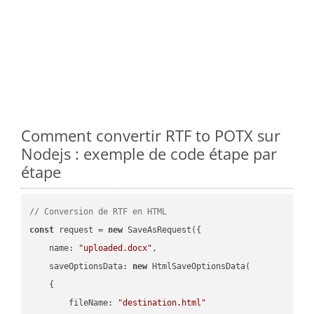
Comment convertir RTF to POTX sur
Nodejs : exemple de code étape par
étape
// Conversion de RTF en HTML
const
 request = 
new
 SaveAsRequest({

name
: 
"uploaded.docx"
,

saveOptionsData
: 
new
 HtmlSaveOptionsData(

    {

fileName
: 
"destination.html"