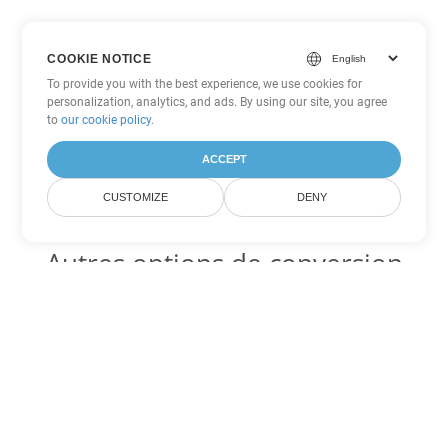
COOKIE NOTICE
To provide you with the best experience, we use cookies for
personalization, analytics, and ads. By using our site, you agree
to
our cookie policy
.
ACCEPT
CUSTOMIZE
DENY
Autres options de conversion
Word
Convertir RTF en DOC
DOC:
Microsoft Word Binary Format
Convertir RTF en DOT