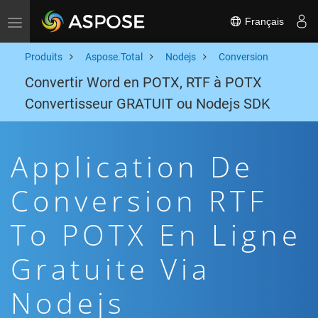
Français
Toggle navigation
Produits
Aspose.Total
Nodejs
Conversion
Convertir Word en POTX, RTF à POTX
Convertisseur GRATUIT ou Nodejs SDK
Application De
Conversion RTF
To POTX En Ligne
Gratuite Via
Nodejs