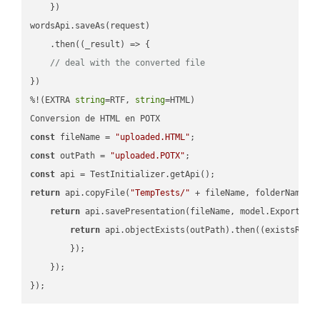
    })

wordsApi.saveAs(request)

    .then(
(
_result
) =>
 {

// deal with the converted file
})

%!(EXTRA 
string
=RTF, 
string
=HTML)

const
 fileName = 
"uploaded.HTML"
const
 outPath = 
"uploaded.POTX"
const
return
 api.copyFile(
"TempTests/"
 + fileName, folderName +
return
 api.savePresentation(fileName, model.ExportFor
return
 api.objectExists(outPath).then(
(
existsResu
        });

    });
