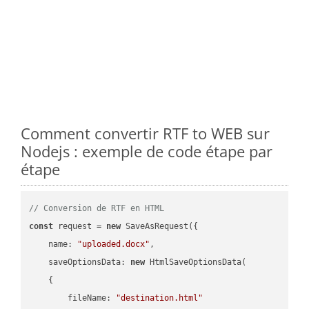
Comment convertir RTF to WEB sur
Nodejs : exemple de code étape par
étape
// Conversion de RTF en HTML
const
 request = 
new
 SaveAsRequest({

name
: 
"uploaded.docx"
,

saveOptionsData
: 
new
 HtmlSaveOptionsData(

    {

fileName
: 
"destination.html"