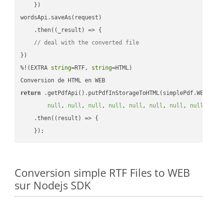
    })

wordsApi.saveAs(request)

    .then(
(
_result
) =>
 {

// deal with the converted file
})

%!(EXTRA 
string
=RTF, 
string
=HTML)

return
 .getPdfApi().putPdfInStorageToHTML(simplePdf.WEB, 
null
, 
null
, 
null
, 
null
, 
null
, 
null
, 
null
, 
null
, 
n
    .then(
(
result
) =>
 {

Conversion simple RTF Files to WEB
sur Nodejs SDK