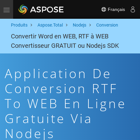
Français
Toggle navigation
Produits
Aspose.Total
Nodejs
Conversion
Convertir Word en WEB, RTF à WEB
Convertisseur GRATUIT ou Nodejs SDK
Application De
Conversion RTF
To WEB En Ligne
Gratuite Via
Nodejs