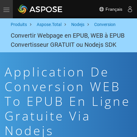
Français
Toggle navigation
Produits
Aspose.Total
Nodejs
Conversion
Convertir Webpage en EPUB, WEB à EPUB
Convertisseur GRATUIT ou Nodejs SDK
Application De
Conversion WEB
To EPUB En Ligne
Gratuite Via
Nodejs