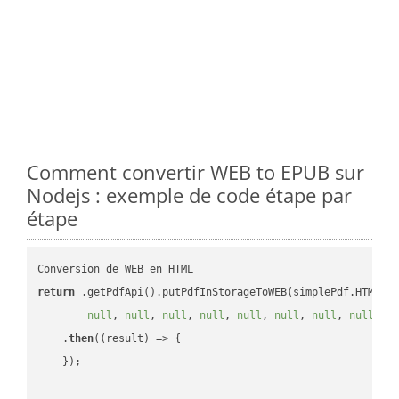
Comment convertir WEB to EPUB sur
Nodejs : exemple de code étape par
étape
return
 .getPdfApi().putPdfInStorageToWEB(simplePdf.HTML, 
null
, 
null
, 
null
, 
null
, 
null
, 
null
, 
null
, 
null
, 
n
    .
then
(
(result)
 =>
 {

    });
