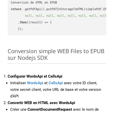
return
 .getPdfApi().putPdfInStorageToHTML(simplePdf.EPUB,
null
, 
null
, 
null
, 
null
, 
null
, 
null
, 
null
, 
null
, 
n
    .
then
(
(result)
 =>
 {

Conversion simple WEB Files to EPUB
sur Nodejs SDK
Configurer WordsApi et CellsApi
Initialiser
WordsApi
et
CellsApi
avec votre ID client,
votre secret client, votre URL de base et votre version
d’API
Convertir WEB en HTML avec WordsApi
Créer une
ConvertDocumentRequest
avec le nom de