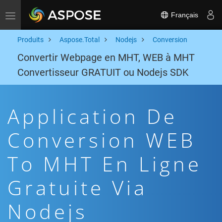
Français
Toggle navigation
Produits
Aspose.Total
Nodejs
Conversion
Convertir Webpage en MHT, WEB à MHT
Convertisseur GRATUIT ou Nodejs SDK
Application De
Conversion WEB
To MHT En Ligne
Gratuite Via
Nodejs