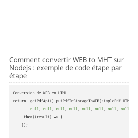
Comment convertir WEB to MHT sur
Nodejs : exemple de code étape par
étape
return
 .getPdfApi().putPdfInStorageToWEB(simplePdf.HTML, 
null
, 
null
, 
null
, 
null
, 
null
, 
null
, 
null
, 
null
, 
n
    .
then
(
(result)
 =>
 {

    });
