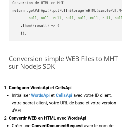
return
 .getPdfApi().putPdfInStorageToHTML(simplePdf.MHT, 
null
, 
null
, 
null
, 
null
, 
null
, 
null
, 
null
, 
null
, 
n
    .
then
(
(result)
 =>
 {

Conversion simple WEB Files to MHT
sur Nodejs SDK
Configurer WordsApi et CellsApi
Initialiser
WordsApi
et
CellsApi
avec votre ID client,
votre secret client, votre URL de base et votre version
d’API
Convertir WEB en HTML avec WordsApi
Créer une
ConvertDocumentRequest
avec le nom de