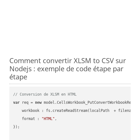
Comment convertir XLSM to CSV sur
Nodejs : exemple de code étape par
étape
// Conversion de XLSM en HTML
var
 req = 
new
 model.CellsWorkbook_PutConvertWorkbookReques
workbook
 : fs.createReadStream(localPath  + filename 
format
 : 
"HTML"
,

});
