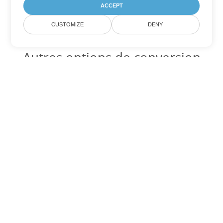
ACCEPT
CUSTOMIZE
DENY
Autres options de conversion
Excel
Convertir XLSM en DOC
DOC:
Microsoft Word Binary Format
Convertir XLSM en DOT
DOT:
Microsoft Word Template Files
Convertir XLSM en DOCX
DOCX:
Office 2007+ Word Document
Convertir XLSM en DOCM