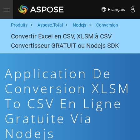
Français
Toggle navigation
Produits
Aspose.Total
Nodejs
Conversion
Convertir Excel en CSV, XLSM à CSV
Convertisseur GRATUIT ou Nodejs SDK
Application De
Conversion XLSM
To CSV En Ligne
Gratuite Via
Nodejs