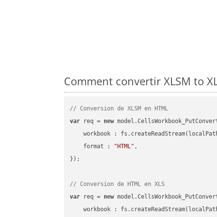
Comment convertir XLSM to XLS
// Conversion de XLSM en HTML
var
 req = 
new
 model.CellsWorkbook_PutConvert
workbook
 : fs.createReadStream(localPat
format
 : 
"HTML"
,

});

// Conversion de HTML en XLS
var
 req = 
new
 model.CellsWorkbook_PutConvert
workbook
 : fs.createReadStream(localPat