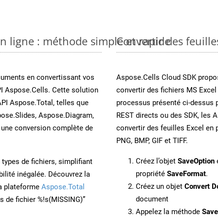
en ligne : méthode simple et rapide
Convertir des feuill
cuments en convertissant vos
Aspose.Cells Cloud SDK propos
I Aspose.Cells. Cette solution
convertir des fichiers MS Excel
API Aspose.Total, telles que
processus présenté ci-dessus p
ose.Slides, Aspose.Diagram,
REST directs ou des SDK, les 
une conversion complète de
convertir des feuilles Excel e
PNG, BMP, GIF et TIFF.
Créez l’objet
SaveOption
e
ypes de fichiers, simplifiant
propriété
SaveFormat
.
ilité inégalée. Découvrez la
Créez un objet
Convert D
la plateforme
Aspose.Total
document
ons de fichier %!s(MISSING)”
Appelez la méthode
Sav