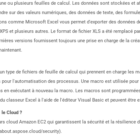
ne ou plusieurs feuilles de calcul. Les données sont stockées et af
tendre sur des valeurs numériques, des données de texte, des formu
ons comme Microsoft Excel vous permet d'exporter des données de 
 et plusieurs autres. Le format de fichier XLS a été remplacé par 
ières versions fournissent toujours une prise en charge de la créati
maintenant.
n type de fichiers de feuille de calcul qui prennent en charge les m
es pour l'automatisation des processus. Une macro est utilisée pour 
tions en exécutant à nouveau la macro. Les macros sont programmées
du classeur Excel à l'aide de l'éditeur Visual Basic et peuvent être 
 le Cloud ?
rs cloud Amazon EC2 qui garantissent la sécurité et la résilience du
/about.aspose.cloud/security).