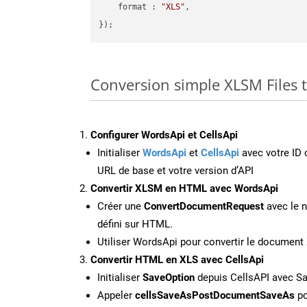
format
 : 
"XLS"
,

Conversion simple XLSM Files 
Configurer WordsApi et CellsApi
Initialiser
WordsApi
et
CellsApi
avec votre ID c
URL de base et votre version d’API
Convertir XLSM en HTML avec WordsApi
Créer une
ConvertDocumentRequest
avec le n
défini sur HTML.
Utiliser WordsApi pour convertir le docume
Convertir HTML en XLS avec CellsApi
Initialiser
SaveOption
depuis CellsAPI avec S
Appeler
cellsSaveAsPostDocumentSaveAs
po