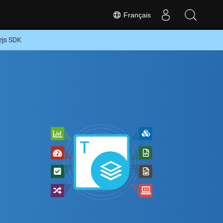
Français
ejs SDK