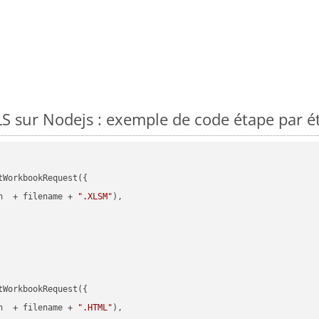
 sur Nodejs : exemple de code étape par é
WorkbookRequest({

h  + filename + 
".XLSM"
),

WorkbookRequest({

h  + filename + 
".HTML"
),
