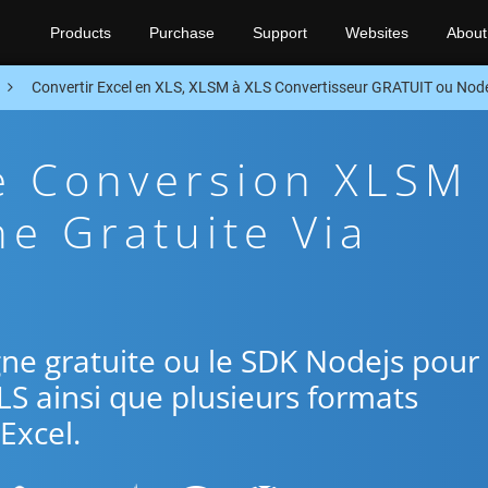
Products
Purchase
Support
Websites
About
Convertir Excel en XLS, XLSM à XLS Convertisseur GRATUIT ou Nod
e Conversion XLSM
ne Gratuite Via
ligne gratuite ou le SDK Nodejs pour
LS ainsi que plusieurs formats
Excel.