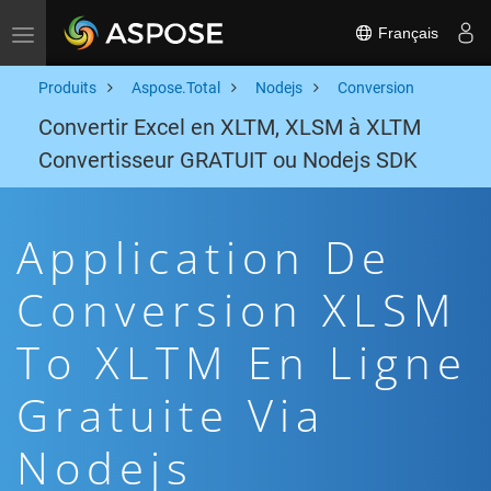
Français
Toggle navigation
Produits
Aspose.Total
Nodejs
Conversion
Convertir Excel en XLTM, XLSM à XLTM
Convertisseur GRATUIT ou Nodejs SDK
Application De
Conversion XLSM
To XLTM En Ligne
Gratuite Via
Nodejs