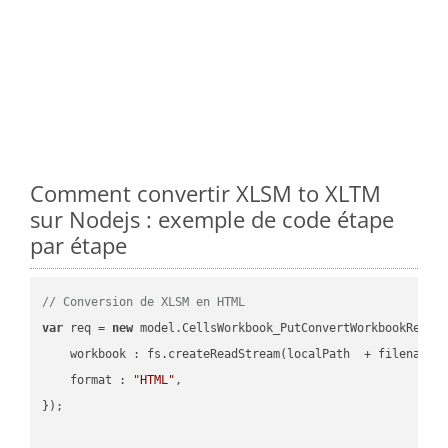
Comment convertir XLSM to XLTM
sur Nodejs : exemple de code étape
par étape
// Conversion de XLSM en HTML
var
 req = 
new
 model.CellsWorkbook_PutConvertWorkbookReques
workbook
 : fs.createReadStream(localPath  + filename 
format
 : 
"HTML"
,

});
