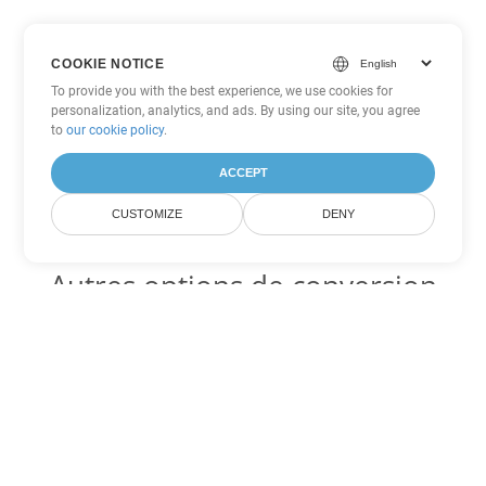
COOKIE NOTICE
To provide you with the best experience, we use cookies for
personalization, analytics, and ads. By using our site, you agree
to
our cookie policy
.
ACCEPT
CUSTOMIZE
DENY
Autres options de conversion
Excel
Convertir XLSM en DOC
DOC:
Microsoft Word Binary Format
Convertir XLSM en DOT